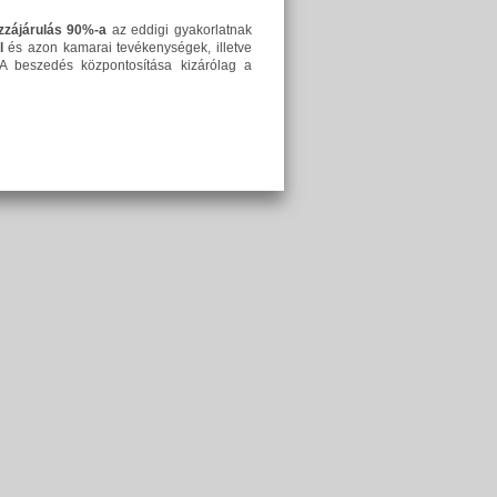
zzájárulás 90%-a
az eddigi gyakorlatnak
l
és azon kamarai tevékenységek, illetve
. A beszedés központosítása kizárólag a