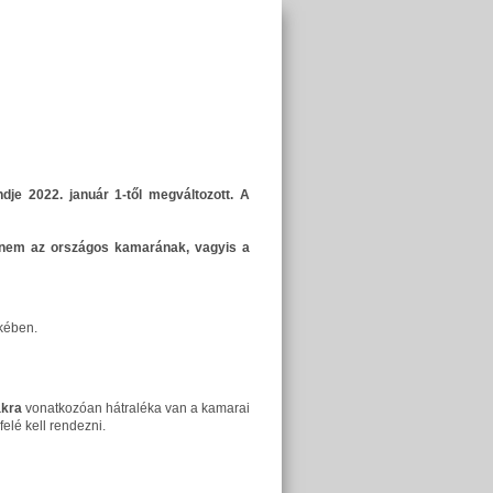
je 2022. január 1-től megváltozott. A
hanem az országos kamarának, vagyis a
kében.
akra
vonatkozóan hátraléka van a kamarai
elé kell rendezni.