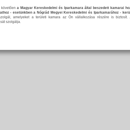
ét követően
a Magyar Kereskedelmi és Iparkamara által beszedett kamarai ho
ózathoz - esetünkben a Nógrád Megyei Kereskedelmi és Iparkamarához - kerü
szolgál, amelyeket a területi kamara az Ön vállalkozása részére is biztosít
sát szolgálja.