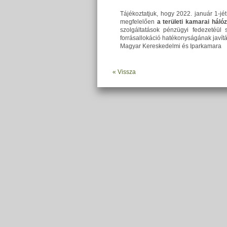
Tájékoztatjuk, hogy 2022. január 1-j
megfelelően
a területi kamarai hál
szolgáltatások pénzügyi fedezetéül 
forrásallokáció hatékonyságának javítá
Magyar Kereskedelmi és Iparkamara
« Vissza