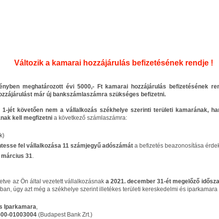
Változik a kamarai hozzájárulás befizetésének rendje !
nyben meghatározott évi 5000,- Ft kamarai hozzájárulás befizetésének rend
hozzájárulást már új bankszámlaszámra szükséges befizetni.
 1-jét követően nem a vállalkozás székhelye szerinti területi kamarának, 
ak kell megfizetni
a következő számlaszámra:
k)
üntesse fel vállalkozása 11 számjegyű adószámát
a befizetés beazonosítása érde
s
március 31
.
tve az Ön által vezetett vállalkozásnak
a 2021. december 31-ét megelőző idősz
n, úgy azt még a székhelye szerint illetékes területi kereskedelmi és iparkamara f
s Iparkamara
,
500-01003004
(Budapest Bank Zrt.)