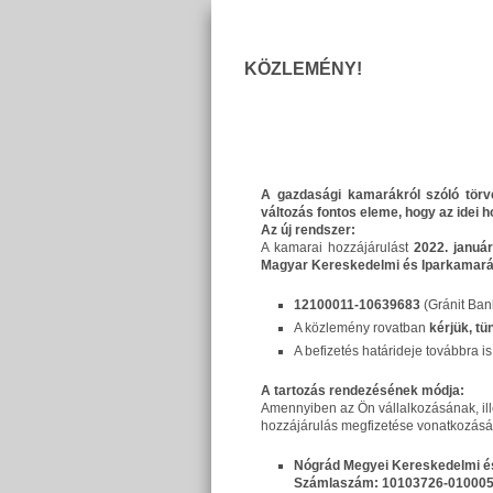
KÖZLEMÉNY!
A gazdasági kamarákról szóló törvé
változás fontos eleme, hogy az idei 
Az új rendszer:
A kamarai hozzájárulást
2022. január
Magyar Kereskedelmi és Iparkamarán
12100011-10639683
(Gránit Ban
A közlemény rovatban
kérjük, t
A befizetés határideje továbbra i
A tartozás rendezésének módja:
Amennyiben az Ön vállalkozásának, ille
hozzájárulás megfizetése vonatkozásába
Nógrád Megyei Kereskedelmi é
Számlaszám: 10103726-01000