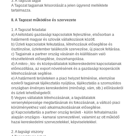
3. A Tagozat tagjai
A Tagozat tagjainak felsorolását a jelen ügyrend melléklete
tartalmazza.
II. A Tagozat működése és szervezete
1. A Tagozat feladatai
a) A kétoldalú gazdasági kapcsolatok fejlesztése, elsősorban a
határmenti magyar és szlovák vállalkozások között.
b) Üzleti kapcsolatok felkutatása, létrehozásuk elősegítése és
ösztönzése, üzletember találkozók szervezése, új piacok feltárása.
c) Tagjainak a partner ország vásárain és kiállításain való
részvételének elősegítése, összehangolása.
d) A mikro-, kis- és középvállalatok külkereskedelmi kapcsolatainak
előmozdítása, az export növelésének és a gazdasági kooperációk
létrehozásának segítése.
e) A határmenti területeken a piaci helyzet felmérése, elemzése
ezekről tagjainak tájékoztatás nyújtása, tájékoztatás a szomszédos
országban érvényes kereskedelmi (minőségi, vám, stb.) előírásokról
és üzleti lehetőségekről.
f) Vegyes vállalatok létrehozásának, a tagvállalatok
versenyképessége megtartásának és fokozásának, a változó piaci
körülményekhez való alkalmazkodásának elősegítése.
g) Kapcsolattartás a partner ország területi - külön felhatalmazás
alapján országos - kamarai szervezetével, valamint az ott működő
hazai kereskedelmi szervezetekkel, képviseletekkel.
2. A tagsági viszony