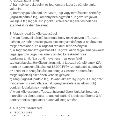
A Tagozat tagja lehet
a) bármely kereskedelmi és iparkamara tagja és pártoló tagja,
valamint
b) bármely gazdálkodó szervezet, jogi vagy természetes személy
(tagozati pártoló tag), amennyiben egyetért a Tagozat céljaival,
vállalja a tagsággal járó jogokat, kötelezettségeket és belépési
szándékát írásban bejelenti.
3. A tagok jogai és kötelezettségei
a) A tag (tagozati pártoló tag) joga, hogy részt vegyen a Tagozat
ülésein, az előterjesztett javaslatok megvitatásában, a határozatok
meghozatalában, és a Tagozat szakmai rendezvényein.
b) A Tagozat alapszolgáltatásait a Tagozat azon tagjai amelyek/akik
tagjai (pártoló tagjai) valamely területi kereskedelmi és
iparkamarának (2/a pont) ingyenesen, az ezen felüli
szolgáltatásokat önköltségi áron, míg a tagozati pártoló tagok (2/b
pont) az alapszolgáltatásokat 12.000 Ft/év szolgáltatási átalánydíj,
az ezen felüli szolgáltatásokat pedig a Gesztor Kamara által
megállapított díj ellenében vehetik igénybe.
c) A tag (tagozati pártoló tag), továbbiakban: tag jogosult a Tagozat
mindennemű szolgáltatásának igénybevételére az előző 3./b)
pontban foglaltaknak megfelelően.
d) A tag kötelessége a Tagozat ügyrendjében foglaltak betartása,
munkájának támogatása, a tagozati pártoló tagok esetében a 3./b)
pont szerinti szolgáltatási átalánydíj megfizetése.
4. A Tagozat szervezete
a) Tagozati ülés