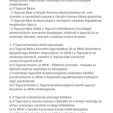
elvégzéséhez kapcsolódó szükséges és indokolt költségeik
megtérítésére.
e) A Tagozat titkára
· A Tagozati titkár a Gesztor Kamara alkalmazásában áll, vele
szemben a munkáltatói jogokat a Gesztor Kamara titkára gyakorolja.
· A Tagozati titkár tevékenységét a munkaköri leírásban foglaltaknak
megfelelően látja el.
· A Tagozati titkár ellátja a Tagozat működésével összefüggő
adminisztrációs szervezési feladatokat, előkészíti a tagozati és az
elnökségi üléseket, valamint a szakmai rendezvényeket.
5. A Tagozat kamarán belüli kapcsolatai
a) A Tagozat titkára közvetlen kapcsolatban áll az MKIK Nemzetközi
Igazgatósága illetékes dolgozójával. Az MKIK-t a Tagozati és az
elnökségi ülésekről, valamint a Tagozat által szervezett
rendezvényekről értesíti.
b) A Tagozat részére az MKIK - főtitkárán keresztül - megadja az
igényelt szakmai segítséget és támogatást.
c) A kétoldalú tagozatok tevékenységének szükséges mértékű
koordinálásáról az MKIK a Regionális együttműködési Kollégium
útján gondoskodik.
d) A Tagozat elnöke a Tagozat tevékenységéről évente egyszer
beszámol az MKIK elnökségének.
6. A Tagozat működésének pénzügyi feltételei
a) A Tagozatot a Gesztor Kamara működteti és e körben biztosítja az
ehhez szükséges személyi és tárgyi feltételeket.
b) Az MKIK a Gesztor Kamarával évente kötött támogatási