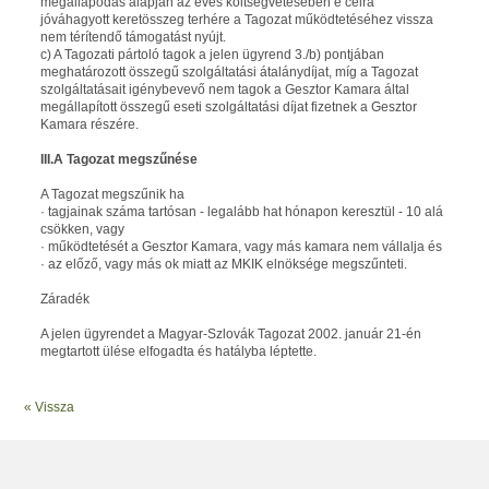
megállapodás alapján az éves költségvetésében e célra
jóváhagyott keretösszeg terhére a Tagozat működtetéséhez vissza
nem térítendő támogatást nyújt.
c) A Tagozati pártoló tagok a jelen ügyrend 3./b) pontjában
meghatározott összegű szolgáltatási átalánydíjat, míg a Tagozat
szolgáltatásait igénybevevő nem tagok a Gesztor Kamara által
megállapított összegű eseti szolgáltatási díjat fizetnek a Gesztor
Kamara részére.
III.A Tagozat megszűnése
A Tagozat megszűnik ha
· tagjainak száma tartósan - legalább hat hónapon keresztül - 10 alá
csökken, vagy
· működtetését a Gesztor Kamara, vagy más kamara nem vállalja és
· az előző, vagy más ok miatt az MKIK elnöksége megszűnteti.
Záradék
A jelen ügyrendet a Magyar-Szlovák Tagozat 2002. január 21-én
megtartott ülése elfogadta és hatályba léptette.
« Vissza