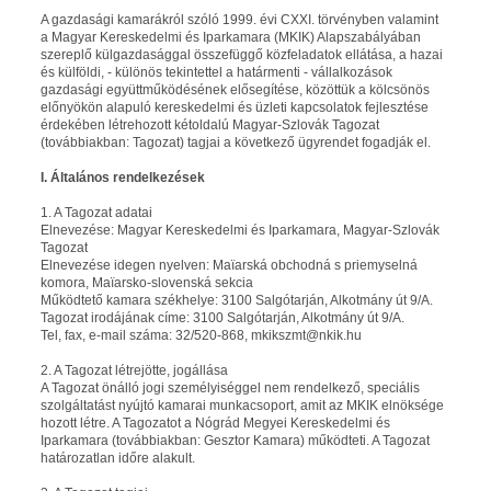
A gazdasági kamarákról szóló 1999. évi CXXI. törvényben valamint
a Magyar Kereskedelmi és Iparkamara (MKIK) Alapszabályában
szereplő külgazdasággal összefüggő közfeladatok ellátása, a hazai
és külföldi, - különös tekintettel a határmenti - vállalkozások
gazdasági együttműködésének elősegítése, közöttük a kölcsönös
előnyökön alapuló kereskedelmi és üzleti kapcsolatok fejlesztése
érdekében létrehozott kétoldalú Magyar-Szlovák Tagozat
(továbbiakban: Tagozat) tagjai a következő ügyrendet fogadják el.
I. Általános rendelkezések
1. A Tagozat adatai
Elnevezése: Magyar Kereskedelmi és Iparkamara, Magyar-Szlovák
Tagozat
Elnevezése idegen nyelven: Maïarská obchodná s priemyselná
komora, Maïarsko-slovenská sekcia
Működtető kamara székhelye: 3100 Salgótarján, Alkotmány út 9/A.
Tagozat irodájának címe: 3100 Salgótarján, Alkotmány út 9/A.
Tel, fax, e-mail száma: 32/520-868, mkikszmt@nkik.hu
2. A Tagozat létrejötte, jogállása
A Tagozat önálló jogi személyiséggel nem rendelkező, speciális
szolgáltatást nyújtó kamarai munkacsoport, amit az MKIK elnöksége
hozott létre. A Tagozatot a Nógrád Megyei Kereskedelmi és
Iparkamara (továbbiakban: Gesztor Kamara) működteti. A Tagozat
határozatlan időre alakult.