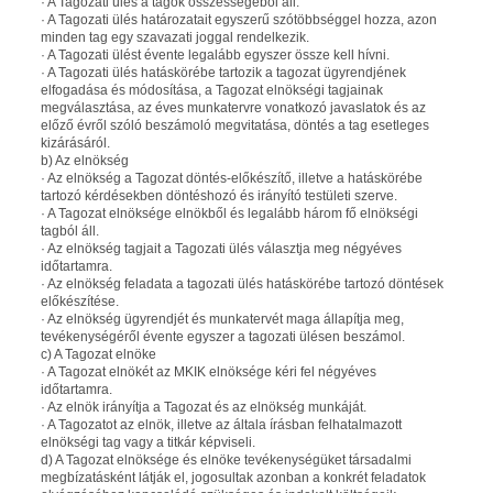
· A Tagozati ülés a tagok összességéből áll.
· A Tagozati ülés határozatait egyszerű szótöbbséggel hozza, azon
minden tag egy szavazati joggal rendelkezik.
· A Tagozati ülést évente legalább egyszer össze kell hívni.
· A Tagozati ülés hatáskörébe tartozik a tagozat ügyrendjének
elfogadása és módosítása, a Tagozat elnökségi tagjainak
megválasztása, az éves munkatervre vonatkozó javaslatok és az
előző évről szóló beszámoló megvitatása, döntés a tag esetleges
kizárásáról.
b) Az elnökség
· Az elnökség a Tagozat döntés-előkészítő, illetve a hatáskörébe
tartozó kérdésekben döntéshozó és irányító testületi szerve.
· A Tagozat elnöksége elnökből és legalább három fő elnökségi
tagból áll.
· Az elnökség tagjait a Tagozati ülés választja meg négyéves
időtartamra.
· Az elnökség feladata a tagozati ülés hatáskörébe tartozó döntések
előkészítése.
· Az elnökség ügyrendjét és munkatervét maga állapítja meg,
tevékenységéről évente egyszer a tagozati ülésen beszámol.
c) A Tagozat elnöke
· A Tagozat elnökét az MKIK elnöksége kéri fel négyéves
időtartamra.
· Az elnök irányítja a Tagozat és az elnökség munkáját.
· A Tagozatot az elnök, illetve az általa írásban felhatalmazott
elnökségi tag vagy a titkár képviseli.
d) A Tagozat elnöksége és elnöke tevékenységüket társadalmi
megbízatásként látják el, jogosultak azonban a konkrét feladatok