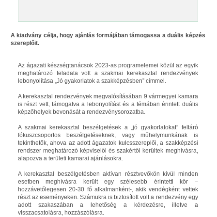
A kiadvány célja, hogy ajánlás formájában támogassa a duális képzés
szereplőit.
Az ágazati készségtanácsok 2023-as programelemei közül az egyik
meghatározó feladata volt a szakmai kerekasztal rendezvények
lebonyolítása „Jó gyakorlatok a szakképzésben” címmel.
A kerekasztal rendezvények megvalósításában 9 vármegyei kamara
is részt vett, támogatva a lebonyolítást és a témában érintett duális
képzőhelyek bevonását a rendezvénysorozatba.
A szakmai kerekasztal beszélgetések a „jó gyakorlatokat” feltáró
fókuszcsoportos beszélgetéseknek, vagy műhelymunkának is
tekinthetők, ahova az adott ágazatok kulcsszereplői, a szakképzési
rendszer meghatározó képviselői és szakértői kerültek meghívásra,
alapozva a területi kamarai ajánlásokra.
A kerekasztal beszélgetésben aktívan résztvevőkön kívül minden
esetben meghívásra került egy szélesebb érintetti kör –
hozzávetőlegesen 20-30 fő alkalmanként-, akik vendégként vettek
részt az eseményeken. Számukra is biztosított volt a rendezvény egy
adott szakaszában a lehetőség a kérdezésre, illetve a
visszacsatolásra, hozzászólásra.