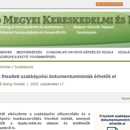
BEJELENTKEZÉS
rmegyei Kereskedelmi és Iparkamara
Magyar-Szlovák Tagozat
Nógrádi Gazdaságfejleszö Nonprofit Kft.
Szakképzés
SENYEK
MESTERKÉPZÉS
GYAKORLATI OKTATÓI KÉPZÉS ÉS VIZSGA
VIZSGÁ
ÉSZSÉGFEJLESZTŐ TOVÁBBKÉPZÉS
őoldal
»
Szakképzés
s frissített szakképzési dokumentumminták érhetők el
ő:
Balog Violetta
|
2025. szeptember 17.
Nyom
IK elkészítette a szakképzési előszerződés és a
épzési munkaszerződés frissített mintáit, amelyek
etők a dualis.mkik.hu oldalon és letölthetők
unkról is.