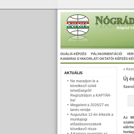
Nógrád Vá
DUÁLIS KÉPZÉS
PÁLYAORIENTÁCIÓ
VER
KAMARAI GYAKORLATI OKTATÓI KÉPZÉS K
»
Kezd
AKTUÁLIS
Új é
Ne maradjon le a
következő üzleti
Szerz
lehetőségről!
Regisztráljon a KAPTÁR-
ba!
Megjelent a 2026/27-es
tanév rendje
Augusztus 12-én érkezik a
Az MK
munkajogi
szakk
előadássorozatunk
elérh
következő része
honlap
A Kamara javaslatai az