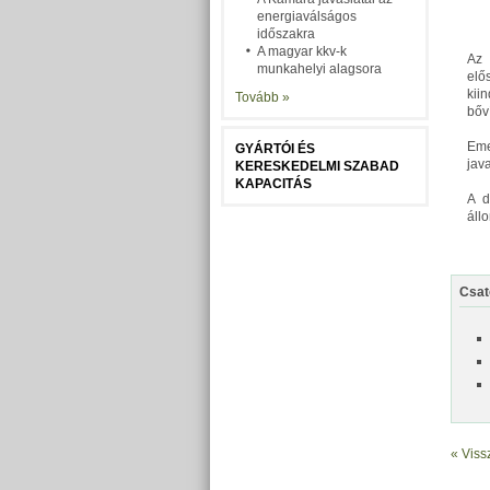
energiaválságos
időszakra
A magyar kkv-k
Az 
munkahelyi alagsora
elő
kii
Tovább »
bőv
Eme
GYÁRTÓI ÉS
jav
KERESKEDELMI SZABAD
KAPACITÁS
A 
áll
Csat
« Viss