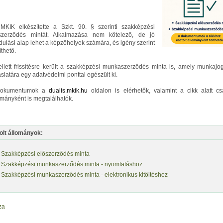
MKIK elkészítette a Szkt. 90. § szerinti szakképzési
szerződés mintát. Alkalmazása nem kötelező, de jó
ndulási alap lehet a képzőhelyek számára, és igény szerint
íthető.
llett frissítésre került a szakképzési munkaszerződés minta is, amely munkajo
aslatára egy adatvédelmi ponttal egészült ki.
dokumentumok a
dualis.mkik.hu
oldalon is elérhetők, valamint a cikk alatt csa
ományként is megtalálhatók.
olt állományok:
Szakképzési előszerződés minta
Szakképzési munkaszerződés minta - nyomtatáshoz
Szakképzési munkaszerződés minta - elektronikus kitöltéshez
za