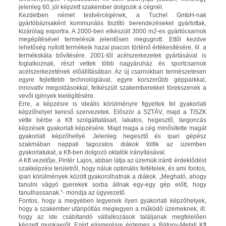
jelenleg 60, jól képzett szakember dolgozik a cégnél.
Kezdetben német testvércégének, a Tuchel GmbH-nak
gyártóbázisaként kommunális tisztító berendezéseket gyártottak,
kizárólag exportra. A 2000-ben elkészült 3000 m2-es gyártócsarnok
megépítésével termelésük jelentősen megugrott. Ettől kezdve
lehetőség nyílott termékeik hazai piacon történő értékesítésére, ill. a
termékskála bővítésére. 2001-től acélszerkezetek gyártásával is
foglalkoznak, részt vettek több nagyáruház és sportcsarnok
acélszerkezetének előállításában. Az új csarnokban természetesen
egyre fejlettebb technológiával, egyre korszerűbb gépparkkal,
innovatív megoldásokkal, felkészült szakemberekkel törekszenek a
vevői igények kielégítésére.
Erre, a képzésre is ideális körülményre figyeltek fel gyakorlati
képzőhelyet kereső szervezetek. Először a SZTÁV, majd a TISZK
vette bérbe a Kft szolgáltatásait, lakatos, hegesztő, targoncás
képzések gyakorlati képzésére. Majd maga a cég minősítette magát
gyakorlati képzőhellyé. Jelenleg hegesztő és ipari gépész
szakmában nappali tagozatos diákok töltik az üzemben
gyakorlatukat, a Kft-ben dolgozó oktatók irányításával.
A Kft vezetője, Pintér Lajos, abban látja az üzemük iránti érdeklődést
szakképzési területről, hogy náluk optimális feltételek, és ami fontos,
ipari körülmények között gyakorolhatnak a diákok. „Megható, ahogy
tanulni vágyó gyerekek sorba állnak egy-egy gép előtt, hogy
tanulhassanak.”- mondja az ügyvezető.
Fontos, hogy a megyében legyenek ilyen gyakorlati képzőhelyek,
hogy a szakember utánpótlás meglegyen a működő üzemeknek, ill.
hogy az ide csábítandó vállalkozások találjanak megfelelően
képzett munkaerőt. Ezért elismerésre érdemes a Bátony-Metall Kft