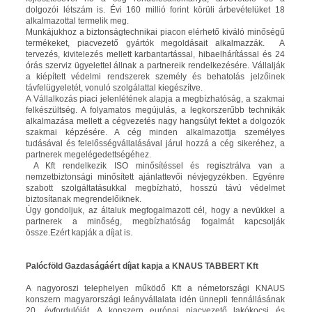
dolgozói létszám is. Évi 160 millió forint körüli árbevételüket 18
alkalmazottal termelik meg.
Munkájukhoz a biztonságtechnikai piacon elérhető kiváló minőségű
termékeket, piacvezető gyártók megoldásait alkalmazzák. A
tervezés, kivitelezés mellett karbantartással, hibaelhárítással és 24
órás szerviz ügyelettel állnak a partnereik rendelkezésére. Vállalják
a kiépített védelmi rendszerek személy és behatolás jelzőinek
távfelügyeletét, vonuló szolgálattal kiegészítve.
A Vállalkozás piaci jelenlétének alapja a megbízhatóság, a szakmai
felkészültség. A folyamatos megújulás, a legkorszerűbb technikák
alkalmazása mellett a cégvezetés nagy hangsúlyt fektet a dolgozók
szakmai képzésére. A cég minden alkalmazottja személyes
tudásával és felelősségvállalásával járul hozzá a cég sikeréhez, a
partnerek megelégedettségéhez.
A Kft rendelkezik ISO minősítéssel és regisztrálva van a
nemzetbiztonsági minősített ajánlattevői névjegyzékben. Egyénre
szabott szolgáltatásukkal megbízható, hosszú távú védelmet
biztosítanak megrendelőiknek.
Úgy gondoljuk, az általuk megfogalmazott cél, hogy a nevükkel a
partnerek a minőség, megbízhatóság fogalmát kapcsolják
össze.Ezért kapják a díjat is.
Palócföld Gazdaságáért díjat kapja a KNAUS TABBERT Kft
A nagyoroszi telephelyen működő Kft a németországi KNAUS
konszern magyarországi leányvállalata idén ünnepli fennállásának
20. évfordulóját. A konszern európai piacvezető lakókocsi és