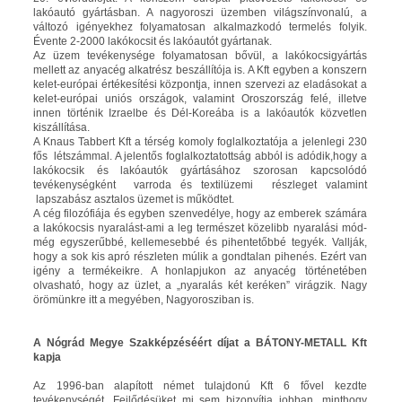
lakóautó gyártásban. A nagyoroszi üzemben világszínvonalú, a
változó igényekhez folyamatosan alkalmazkodó termelés folyik.
Évente 2-2000 lakókocsit és lakóautót gyártanak.
Az üzem tevékenysége folyamatosan bővül, a lakókocsigyártás
mellett az anyacég alkatrész beszállítója is. A Kft egyben a konszern
kelet-európai értékesítési központja, innen szervezi az eladásokat a
kelet-európai uniós országok, valamint Oroszország felé, illetve
innen történik Izraelbe és Dél-Koreába is a lakóautók közvetlen
kiszállítása.
A Knaus Tabbert Kft a térség komoly foglalkoztatója a jelenlegi 230
fős létszámmal. A jelentős foglalkoztatottság abból is adódik,hogy a
lakókocsik és lakóautók gyártásához szorosan kapcsolódó
tevékenységként varroda és textilüzemi részleget valamint
lapszabász asztalos üzemet is működtet.
A cég filozófiája és egyben szenvedélye, hogy az emberek számára
a lakókocsis nyaralást-ami a leg természet közelibb nyaralási mód-
még egyszerűbbé, kellemesebbé és pihentetőbbé tegyék. Vallják,
hogy a sok kis apró részleten múlik a gondtalan pihenés. Ezért van
igény a termékeikre. A honlapjukon az anyacég történetében
olvasható, hogy az üzlet, a „nyaralás két keréken” virágzik. Nagy
örömünkre itt a megyében, Nagyorosziban is.
A Nógrád Megye Szakképzéséért díjat
a BÁTONY-METALL Kft
kapja
Az 1996-ban alapított német tulajdonú Kft 6 fővel kezdte
tevékenységét. Fejlődésüket mi sem bizonyítja jobban, minthogy