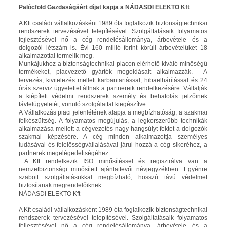
Palócföld Gazdaságáért díjat kapja a NÁDASDI ELEKTO Kft
A Kft családi vállalkozásként 1989 óta foglalkozik biztonságtechnikai
rendszerek tervezésével telepítésével. Szolgáltatásaik folyamatos
fejlesztésével nő a cég rendelésállománya, árbevétele és a
dolgozói létszám is. Évi 160 millió forint körüli árbevételüket 18
alkalmazottal termelik meg.
Munkájukhoz a biztonságtechnikai piacon elérhető kiváló minőségű
termékeket, piacvezető gyártók megoldásait alkalmazzák. A
tervezés, kivitelezés mellett karbantartással, hibaelhárítással és 24
órás szerviz ügyelettel állnak a partnereik rendelkezésére. Vállalják
a kiépített védelmi rendszerek személy és behatolás jelzőinek
távfelügyeletét, vonuló szolgálattal kiegészítve.
A Vállalkozás piaci jelenlétének alapja a megbízhatóság, a szakmai
felkészültség. A folyamatos megújulás, a legkorszerűbb technikák
alkalmazása mellett a cégvezetés nagy hangsúlyt fektet a dolgozók
szakmai képzésére. A cég minden alkalmazottja személyes
tudásával és felelősségvállalásával járul hozzá a cég sikeréhez, a
partnerek megelégedettségéhez.
A Kft rendelkezik ISO minősítéssel és regisztrálva van a
nemzetbiztonsági minősített ajánlattevői névjegyzékben. Egyénre
szabott szolgáltatásukkal megbízható, hosszú távú védelmet
biztosítanak megrendelőiknek.
NÁDASDI ELEKTO Kft
A Kft családi vállalkozásként 1989 óta foglalkozik biztonságtechnikai
rendszerek tervezésével telepítésével. Szolgáltatásaik folyamatos
fejlesztésével nő a cég rendelésállománya, árbevétele és a