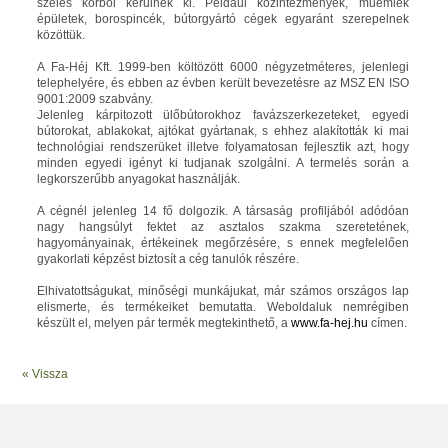
széles körből kerülnek ki. Például közintézmények, műemlék
épületek, borospincék, bútorgyártó cégek egyaránt szerepelnek
közöttük.
A Fa-Héj Kft. 1999-ben költözött 6000 négyzetméteres, jelenlegi
telephelyére, és ebben az évben került bevezetésre az MSZ EN ISO
9001:2009 szabvány.
Jelenleg kárpitozott ülőbútorokhoz favázszerkezeteket, egyedi
bútorokat, ablakokat, ajtókat gyártanak, s ehhez alakították ki mai
technológiai rendszerüket illetve folyamatosan fejlesztik azt, hogy
minden egyedi igényt ki tudjanak szolgálni. A termelés során a
legkorszerűbb anyagokat használják.
A cégnél jelenleg 14 fő dolgozik. A társaság profiljából adódóan
nagy hangsúlyt fektet az asztalos szakma szeretetének,
hagyományainak, értékeinek megőrzésére, s ennek megfelelően
gyakorlati képzést biztosít a cég tanulók részére.
Elhivatottságukat, minőségi munkájukat, már számos országos lap
elismerte, és termékeiket bemutatta. Weboldaluk nemrégiben
készült el, melyen pár termék megtekinthető, a
www.fa-hej.hu
címen.
« Vissza