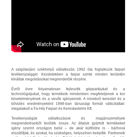
A salgótarjáni székhelyű vállalkozás 1992 óta foglalkozik faipari
tevékenységgel. Kezdetekben a faipar szinte minden területén
kínáltak megoldásokat megrendelőik részére.
Évről évre folyamatosan fejlesztik gépparkjukat és a
technológiájukat, hogy termékeik mindenben megfeleljenek a kor
követelményének és a vevők igényeinek. A növekvő kereslet és a
bővülés eredményeként 1998-ban társasági formát változtattak:
megalakult a Fa-Héj Faipari és Kereskedelmi Kft.
Tevékenységük vállalkozások és magánszemélyek
megrendeléseiből tevődik össze. Az általuk gyártott termékeket
igény szerint országon belül – de akár külföldre is - bárhová
elszállítják, és azokat, ha szükséges, helyszínen beépítik. Partnereik