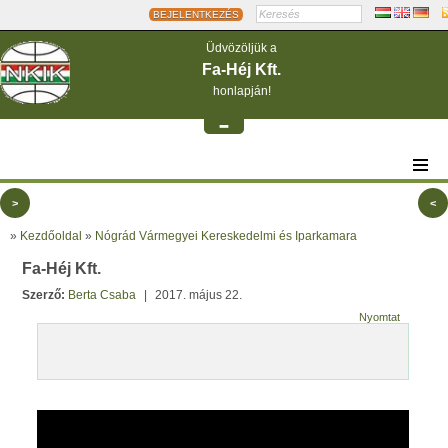
BEJELENTKEZÉS
Üdvözöljük a
Fa-Héj Kft.
honlapján!
-
>
<
»
Kezdőoldal
»
Nógrád Vármegyei Kereskedelmi és Iparkamara
Fa-Héj Kft.
Szerző:
Berta Csaba
|
2017. május 22.
Nyomtat