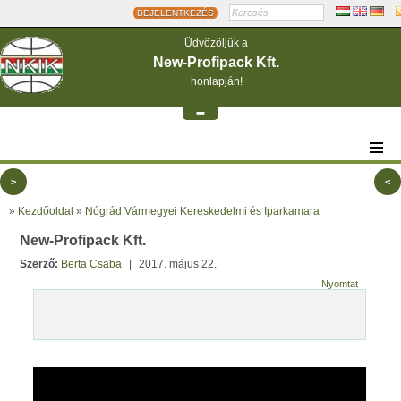
BEJELENTKEZÉS
Üdvözöljük a
New-Profipack Kft.
honlapján!
-
>
<
»
Kezdőoldal
»
Nógrád Vármegyei Kereskedelmi és Iparkamara
New-Profipack Kft.
Szerző:
Berta Csaba
|
2017. május 22.
Nyomtat