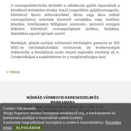
A csomagolástechnika területén a vállalkozás gyártó kapacitását a
következő területeken kínálja: övező zsugorfóliás gyűjtőcsomagolás,
különböző típusú előrendezőkkel, tálcás vagy tálca nélküli
csomagoláshoz automata kiszerelő vonalakba, vagy önállóan
telepítve; tömlőtasakos töltőgépek szemcsés-, porszerű anyagok
töltésére; különböző csomagológépek javítása, felújítása,
átalakítása egyedi igények szerint.
Munkájuk, gépeik európai színvonalú minőségére garancia az ISO
9001-es minőségbiztosítási rendszerük, de tevékenységük
értékmérője a fennállásuk során elnyert regionális minőségi díj is.
Üzletpolitikájuk a szakértelemre és a megbízhatóságra épül.
« Vissza
NÓGRÁD VÁRMEGYEI KERESKEDELMI ÉS
IPARKAMARA
E-MAIL:
- CÍM: 3100
NKIK [KUKAC] NKIK [PONT] HU
Cookie / süti kezelés
SALGÓTARJÁN, MÁRTÍROK ÚTJA 4. - TELEFON: 32/520-
Ahogy majdnem minden honlappal rendelkező cég, a Kereskedelmi és
860
Iparkamara portáljai is használnak sütiket (cookie).
A weboldal megnyitásával hozzájárul a cookie-k használatához.
Részletes
leírás
ELFOGADOM