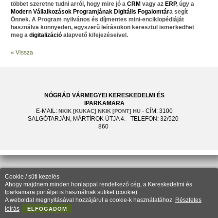
többet szeretne tudni arról, hogy mire jó a
CRM
vagy az
ERP
, úgy a
Modern Vállalkozások Programjának
Digitális Fogalomtár
a segít
Önnek. A Program nyilvános és díjmentes mini-enciklopédiáját
használva könnyeden, egyszerű leírásokon keresztül ismerkedhet
meg a
digitalizáció
alapvető kifejezéseivel.
« Vissza
NÓGRÁD VÁRMEGYEI KERESKEDELMI ÉS
IPARKAMARA
E-MAIL:
- CÍM: 3100
NKIK [KUKAC] NKIK [PONT] HU
SALGÓTARJÁN, MÁRTÍROK ÚTJA 4. - TELEFON: 32/520-
860
Cookie / süti kezelés
Ahogy majdnem minden honlappal rendelkező cég, a Kereskedelmi és
Iparkamara portáljai is használnak sütiket (cookie).
A weboldal megnyitásával hozzájárul a cookie-k használatához.
Részletes
leírás
ELFOGADOM