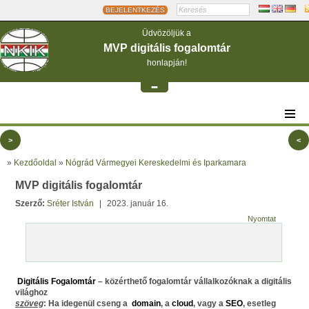
BEJELENTKEZÉS
Üdvözöljük a
MVP digitális fogalomtár
honlapján!
-
>
<
»
Kezdőoldal
»
Nógrád Vármegyei Kereskedelmi és Iparkamara
MVP digitális fogalomtár
Szerző:
Sréter István
|
2023. január 16.
Nyomtat
Digitális Fogalomtár
– közérthető fogalomtár vállalkozóknak a digitális
világhoz
szöveg
: Ha idegenül cseng a
domain
, a
cloud
, vagy a
SEO
, esetleg