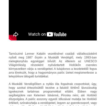
Tarnócziné Lenner Katalin vezetésével családi vállalkozásként
nyílott meg 1987 őszén a Muskátli Vendéglő, mely 1993-ban
melegkonyhás egységgel bővült. Az étterem az UNESCO
Világörökség részeként nyilvántartott Hollókőn csendes
környezetben várja a vendégeket. A tulajdonos a kezdetektől fogva
arra törekszik, hogy a hagyományos palóc ízeket megismertesse a
településre látogató turistákkal.
A Muskátli Vendéglőben a nyitás óta fogadnak csoportokat, úgy,
hogy azokat érkezésüktől kezdve a faluból történő távozásukig
igyekeznek tartalmas programokkal ellátni. Ebben nagy
segítségükre van Kelemen Istvánné, Piroska néni, aki Hollókő
díszpolgára. A palóc asszony egyedi stílusával mutatja be Hollókő
értékeit, szórakoztatja a vendégeket, legyen az gyerekcsoport, vagy