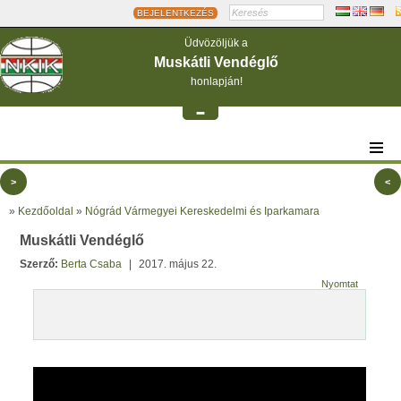
BEJELENTKEZÉS
Üdvözöljük a
Muskátli Vendéglő
honlapján!
-
>
<
»
Kezdőoldal
»
Nógrád Vármegyei Kereskedelmi és Iparkamara
Muskátli Vendéglő
Szerző:
Berta Csaba
|
2017. május 22.
Nyomtat