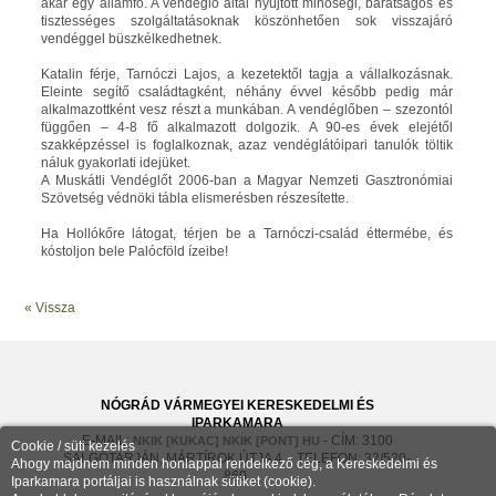
akár egy államfő. A vendéglő által nyújtott minőségi, barátságos és
tisztességes szolgáltatásoknak köszönhetően sok visszajáró
vendéggel büszkélkedhetnek.
Katalin férje, Tarnóczi Lajos, a kezetektől tagja a vállalkozásnak.
Eleinte segítő családtagként, néhány évvel később pedig már
alkalmazottként vesz részt a munkában. A vendéglőben – szezontól
függően – 4-8 fő alkalmazott dolgozik. A 90-es évek elejétől
szakképzéssel is foglalkoznak, azaz vendéglátóipari tanulók töltik
náluk gyakorlati idejüket.
A Muskátli Vendéglőt 2006-ban a Magyar Nemzeti Gasztronómiai
Szövetség védnöki tábla elismerésben részesítette.
Ha Hollókőre látogat, térjen be a Tarnóczi-család éttermébe, és
kóstoljon bele Palócföld ízeibe!
« Vissza
NÓGRÁD VÁRMEGYEI KERESKEDELMI ÉS
IPARKAMARA
E-MAIL:
- CÍM: 3100
NKIK [KUKAC] NKIK [PONT] HU
Cookie / süti kezelés
SALGÓTARJÁN, MÁRTÍROK ÚTJA 4. - TELEFON: 32/520-
Ahogy majdnem minden honlappal rendelkező cég, a Kereskedelmi és
860
Iparkamara portáljai is használnak sütiket (cookie).