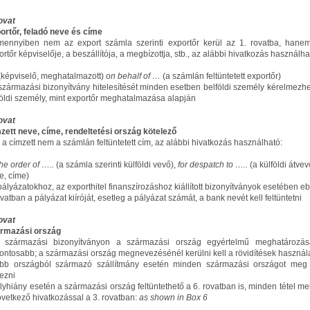
rovat
ortőr, feladó neve és címe
mennyiben nem az export számla szerinti exportőr kerül az 1. rovatba, hane
rtőr képviselője, a beszállítója, a megbízottja, stb., az alábbi hivatkozás használha
(képviselő, meghatalmazott)
on behalf of …
(a számlán feltüntetett exportőr)
 származási bizonyítvány hitelesítését minden esetben belföldi személy kérelmezhet
földi személy, mint exportőr meghatalmazása alapján
rovat
zett neve, címe, rendeltetési ország kötelező
a a címzett nem a számlán feltüntetett cím, az alábbi hivatkozás használható:
the order of …..
(a számla szerinti külföldi vevő),
for despatch to …..
(a külföldi átvev
e, címe)
 pályázatokhoz, az exporthitel finanszírozáshoz kiállított bizonyítványok esetében e
vatban a pályázat kiíróját, esetleg a pályázat számát, a bank nevét kell feltüntetni
rovat
rmazási ország
 származási bizonyítványon a származási ország egyértelmű meghatározá
fontosabb; a származási ország megnevezésénél kerülni kell a rövidítések használ
öbb országból származó szállítmány esetén minden származási országot meg 
ezni
elyhiány esetén a származási ország feltüntethető a 6. rovatban is, minden tétel mell
övetkező hivatkozással a 3. rovatban:
as shown in Box 6