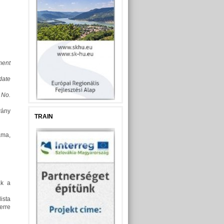
ment
date
 No.
vány
TRAIN
áma,
ak a
ista
erre