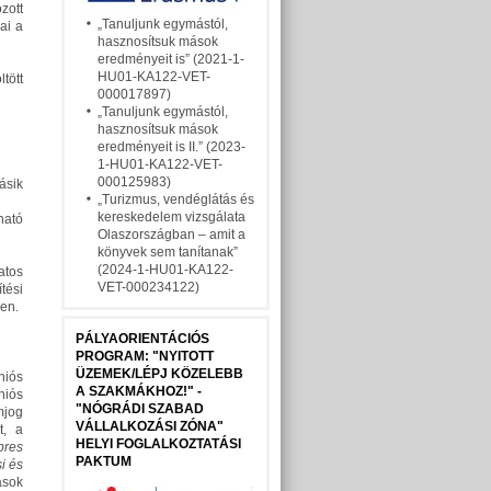
zott
„Tanuljunk egymástól,
ai a
hasznosítsuk mások
eredményeit is” (2021-1-
HU01-KA122-VET-
tött
000017897)
„Tanuljunk egymástól,
hasznosítsuk mások
eredményeit is II.” (2023-
1-HU01-KA122-VET-
000125983)
ásik
„Turizmus, vendéglátás és
kereskedelem vizsgálata
ható
Olaszországban – amit a
könyvek sem tanítanak”
(2024-1-HU01-KA122-
atos
VET-000234122)
tési
ken.
PÁLYAORIENTÁCIÓS
PROGRAM: "NYITOTT
ÜZEMEK/LÉPJ KÖZELEBB
niós
A SZAKMÁKHOZ!" -
niós
"NÓGRÁDI SZABAD
mjog
VÁLLALKOZÁSI ZÓNA"
t, a
HELYI FOGLALKOZTATÁSI
bres
PAKTUM
i és
ások