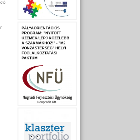
otói
r
PÁLYAORIENTÁCIÓS
PROGRAM: "NYITOTT
ÜZEMEK/LÉPJ KÖZELEBB
A SZAKMÁKHOZ!" - "M2
VONZÁSTÉRSÉG" HELYI
FOGLALKOZTATÁSI
PAKTUM