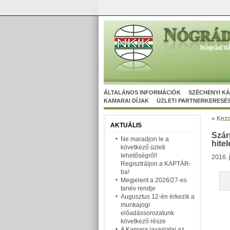
Nógrád Vá
ÁLTALÁNOS INFORMÁCIÓK
SZÉCHENYI K
KAMARAI DÍJAK
ÜZLETI PARTNERKERESÉ
»
Kezd
AKTUÁLIS
Szár
Ne maradjon le a
hitel
következő üzleti
lehetőségről!
2016. 
Regisztráljon a KAPTÁR-
ba!
Megjelent a 2026/27-es
tanév rendje
Augusztus 12-én érkezik a
munkajogi
előadássorozatunk
következő része
A Kamara javaslatai az