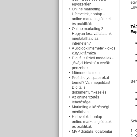
egy
egyszerűen
Eg
Online marketing -
Hírlevelek, honlap –
online marketing ötletek
és praktikák
TÁJ
Online marketing 2.-
Exp
Hogyan lesz vállalatunk
megtalálható az
interneten?
A „dolgok internete” - okos
kütyük tárháza
Digitális üzleti modellek -
„Svájci bicska” a vevők
pénzéhez
Időmenedzsment
Profit helyett papírokat
B
e
termel? Van megoldás!
Digitális
dokumentumkezelés
Az online fizetés
lehetőségei
Marketing a közösségi
médiában
Hírlevelek, honlap –
Szá
online marketing ötletek
és praktikák
1. 
MVP digitális fogalomtár
2. 