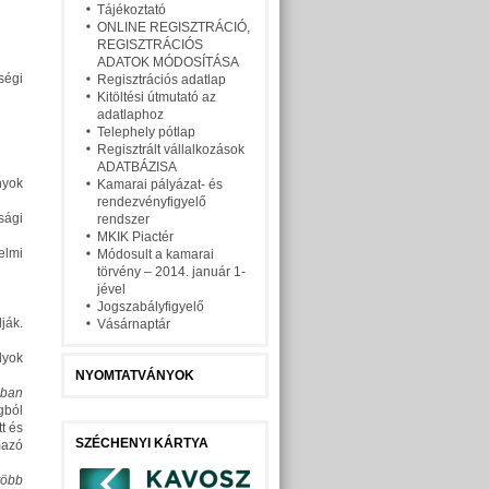
Tájékoztató
ONLINE REGISZTRÁCIÓ,
REGISZTRÁCIÓS
ADATOK MÓDOSÍTÁSA
ségi
Regisztrációs adatlap
Kitöltési útmutató az
adatlaphoz
Telephely pótlap
Regisztrált vállalkozások
ADATBÁZISA
nyok
Kamarai pályázat- és
rendezvényfigyelő
sági
rendszer
MKIK Piactér
elmi
Módosult a kamarai
törvény – 2014. január 1-
jével
Jogszabályfigyelő
ják.
Vásárnaptár
lyok
NYOMTATVÁNYOK
gban
gból
t és
SZÉCHENYI KÁRTYA
mazó
több