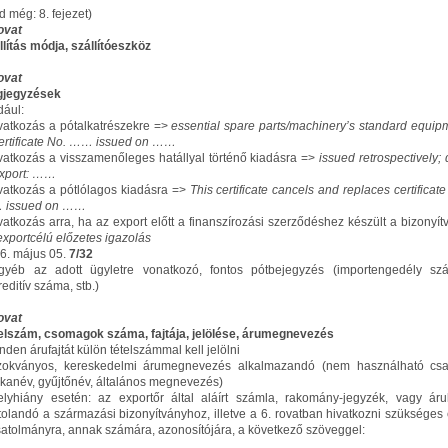
d még: 8. fejezet)
rovat
llítás módja, szállítóeszköz
rovat
jegyzések
dául:
ivatkozás a pótalkatrészekre =>
essential spare parts/machinery’s standard equip
certificate No. …… issued on ……
ivatkozás a visszamenőleges hatállyal történő kiadásra =>
issued retrospectively; 
export: ……
ivatkozás a pótlólagos kiadásra =>
This certificate cancels and replaces certificate
 issued on ……
ivatkozás arra, ha az export előtt a finanszírozási szerződéshez készült a bizonyít
exportcélú előzetes igazolás
6. május 05.
7/32
gyéb az adott ügyletre vonatkozó, fontos pótbejegyzés (importengedély sz
editív száma, stb.)
rovat
elszám, csomagok száma, fajtája, jelölése, árumegnevezés
nden árufajtát külön tételszámmal kell jelölni
zokványos, kereskedelmi árumegnevezés alkalmazandó (nem használható cs
kanév, gyűjtőnév, általános megnevezés)
elyhiány esetén: az exportőr által aláírt számla, rakomány-jegyzék, vagy árul
tolandó a származási bizonyítványhoz, illetve a 6. rovatban hivatkozni szükséges 
satolmányra, annak számára, azonosítójára, a következő szöveggel: