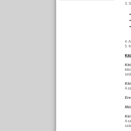
3. 
4. 
5. 
Kit
Kit
kib
szü
Kit
A s
Ere
Más
Ké
A s
szá