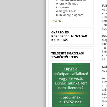
energiaválságos
Fel
időszakra
Az 
A magyar kkv-k
- h
munkahelyi alagsora
- n
kor
Tovább »
- kü
has
GYÁRTÓI ÉS
KERESKEDELMI SZABAD
Kib
KAPACITÁS
Mag
kib
- a
kam
TELJESÍTÉSIGAZOLÁSI
- m
SZAKÉRTŐI SZERV
és 
Szá
Az 
Az 
alk
1. 
áll
szá
nev
ter
2. 