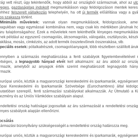
zág
vett részt, úgy tekintendők, hogy abból az országból származnak, ahol az
ut
yeges
,
gazdaságilag indokolt
megmunkáláson vagy feldolgozáson mentek keresz
 ehhez
felszerelt vállalkozás
telephelyén, ha ott
új termék
előállítása vagy a gyá
tos szakasza
történt.
Minimális műveletek:
vannak olyan megmunkálások, feldolgozások, ame
agukban vagy egymással kombinálva nem, vagy csak kis mértékben járulnak h
áru tulajdonságaihoz. Ezek a műveletek nem tekinthetők lényeges megmunkálás
enek például az egyszerű csomagolás, átcsomagolás, válogatás, osztályozás, készl
lakítása, mosás, címkézés, az adott termék összetevőinek összerakása, stb.
Speciális esetek:
pótalkatrészek, csomagolóanyagok, több részletben szállított áru
nnyiben a származás meghatározása a fenti szabályok figyelembevételével
etséges, a
legnagyobb hányad elvét
kell alkalmazni: az áru abból az orszá
rmazik, amelyből az anyagok érték szerint meghatározott legnagyobb hán
rmazik.
európai uniós, köztük a magyarországi kereskedelmi és iparkamarák, egységesen
ópai Kereskedelmi és Iparkamarák Szövetsége (Eurochambres) által kidolgo
utatóban
szereplő, fenti származási szabályokat alkalmazzák. Az Útmutató a Ki
ezmény és az Uniós Vámkódex szabályain alapul.
endeltetési ország hatóságai jogosultak az áru származását a rendeltetési orszá
ényes szabályok alapján ellenőrizni.
ocsátás
zármazási bizonyítvány szükségességét a rendeltetési ország határozza meg.
európai uniós, köztük a magyarországi kereskedelmi és iparkamarák, egységesen