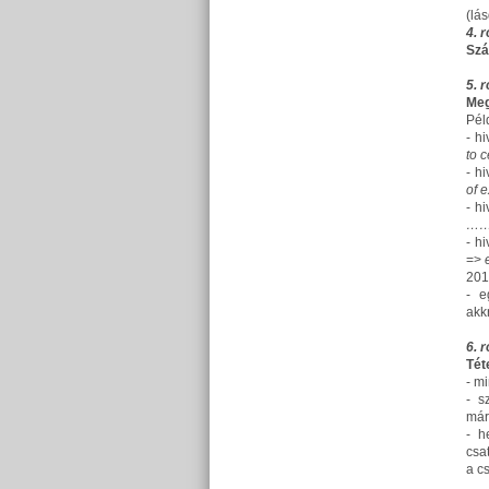
(lás
4. 
Szá
5. 
Meg
Pél
- h
to 
- h
of 
- h
……
- h
=>
201
- e
akkr
6. 
Tét
- mi
- s
már
- h
csa
a c