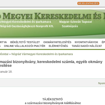
BEJELENTKEZÉS
rmegyei Kereskedelmi és Iparkamara
Magyar-Szlovák Tagozat
Nógrádi Gazdaságfejleszö Nonprofit Kft.
Szakképzés
ÁRTYA
BÉKÉLTETŐ TESTÜLET
OKMÁNYHITELESÍTÉS
NYOMTATVÁNYOK
ÉP
S
ONLINE VÁLLALKOZÓI PIACTÉR
ELÉRHETŐSÉG
TANÁCSADÓI HÁLÓZAT
őoldal
»
Nógrád Vármegyei Kereskedelmi és Iparkamara
mazási bizonyítvány, kereskedelmi számla, egyéb okmány
esítése
január 18.
Nyom
TÁJÉKOZTATÓ
a származási bizonyítványok kiállításához