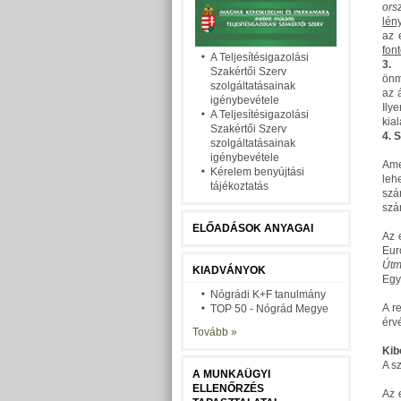
ors
lén
az
fon
A Teljesítésigazolási
3. 
Szakértői Szerv
önm
szolgáltatásainak
az 
igénybevétele
Ily
A Teljesítésigazolási
kia
Szakértői Szerv
4. 
szolgáltatásainak
igénybevétele
Ame
Kérelem benyújtási
leh
tájékoztatás
szá
szá
ELŐADÁSOK ANYAGAI
Az 
Eur
Útm
KIADVÁNYOK
Egy
Nógrádi K+F tanulmány
A r
TOP 50 - Nógrád Megye
érv
Tovább »
Kib
A s
A MUNKAÜGYI
ELLENŐRZÉS
Az 