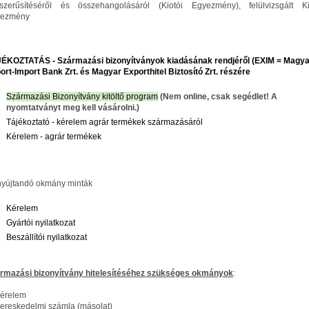
szerűsítéséről és összehangolásáról (Kiotói Egyezmény), felülvizsgált Ki
yezmény
ÉKOZTATÁS - Származási bizonyítványok kiadásának rendjéről (EXIM = Magya
ort-Import Bank Zrt. és Magyar Exporthitel Biztosító Zrt. részére
Származási Bizonyítvány kitöltő program
(Nem online, csak segédlet! A
nyomtatványt meg kell vásárolni.)
Tájékoztató - kérelem agrár termékek származásáról
Kérelem - agrár termékek
nyújtandó okmány minták
Kérelem
Gyártói nyilatkozat
Beszállítói nyilatkozat
rmazási bizonyítvány hitelesítéséhez szükséges okmányok
:
Kérelem
Kereskedelmi számla (másolat)