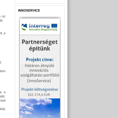
INNOSERVICE
m az
tó:
i, a
ő
bben
sa a
atát
kell
ett,