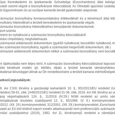
ópai Kereskedelmi és Iparkamarák Szövetsége (Eurochambres) által kidolgo
utató
szerint végzik a bizonyítványok kibocsátását. Az Útmutató igazolási szabály
tói Egyezményen és az európai kamarák bevált gyakorlatán alapulnak.
zármazási bizonyítvány formanyomtatvány értékesítését és a kérelmező által kitöl
onyítvány hitelesítését a területi kereskedelmi és iparkamarák végzik.
zármazási bizonyítvány hitelesítéséhez benyújtandó dokumentumok:
xport számla
érelem és nyilatkozat a származási bizonyítvány kibocsátásáról
láírási címpéldány, meghatalmazás
 származást alátámasztó dokumentum (gyártói nyilatkozat, beszállítói nyilatkozat, m
eles származási bizonyítvány, egyéb a származást megerősítő dokumentum, stb.)
zármazást alátámasztó dokumentum nélkül a származási bizonyítvány nem bocsát
en tájékoztatás nem teljes körű. A származási bizonyítvány kibocsátásával kapcsol
ábbi kérdések esetén (pl. kitöltés, díjak) a területi kamarák okmányhitelesí
katársai készséggel állnak az Ön rendelkezésére a területi kamarai elérhetősége
atkozó jogszabályok:
9. évi CXXI. törvény a gazdasági kamarákról 10. §., 952/2013/EU rendelet (U
kódex) 59-61. cikk, 2446/2015/EU rendelet 31-36. cikk, 2016. évi XIII. törvény az u
jog végrehajtásáról 124. §., 11/2016 (IV.29.) NGM rendelet az uniós vá
rehajtásának részletes szabályairól 12. §., 85/1998. (V. 6.) kormányrendele
/2012. (XII. 29.) kormányrendelet, 312/2001. (XII. 28.) kormányrendelet,
Eurocham
utató az EU-ból történő export esetén alkalmazandó nem preferenciális származás
zolási szabályokhoz
(2016), 1982. évi 11. törvényerejű rendelet a vámeljár