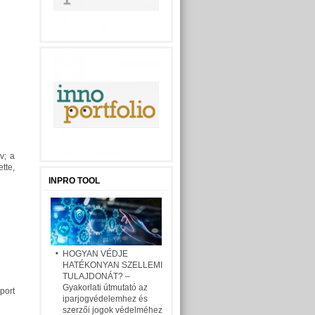
v; a
tte,
INPRO TOOL
HOGYAN VÉDJE
HATÉKONYAN SZELLEMI
TULAJDONÁT? –
Gyakorlati útmutató az
port
iparjogvédelemhez és
szerzői jogok védelméhez