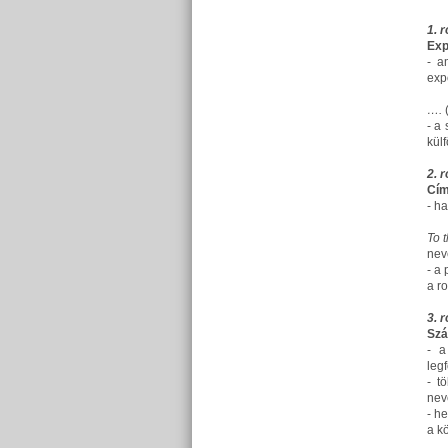
1. 
Exp
- a
expo
….
- a
kül
2. 
Cím
- h
To 
nev
- a
a ro
3. 
Szá
- a
leg
- t
nev
- h
a k