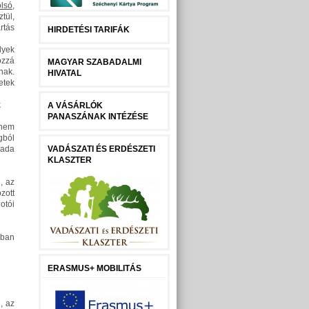
olsó,
tül,
rtás
HIRDETÉSI TARIFÁK
lyek
ozzá
MAGYAR SZABADALMI
nak.
HIVATAL
etek
k
A VÁSÁRLÓK
PANASZÁNAK INTÉZÉSE
 nem
gból
yada
VADÁSZATI ÉS ERDÉSZETI
KLASZTER
, az
zott
otói
gban
ERASMUS+ MOBILITÁS
, az