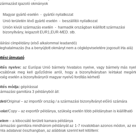
Származást igazoló okmányok
Magyar gyártó esetén - gyártói nyilatkozat
Unió területén lévő gyártó esetén - beszállítói nyilatkozat
Unión kívüli származás esetén - harmadik országban kiállított származási
bizonyítvány, leigazolt EUR1,EUR-MED. stb.
Aláírási címpéldány (első alkalommal leadandó)
Meghatalmazás (ha a benyújtott okmányt nem a cégképviseletére jogosult írta alá)
öltési útmutató
öltés nyelve:
az Európai Unió bármely hivatalos nyelve, vagy bármely más nyel
ocsátónak meg kell győződnie arról, hogy a bizonyítványban leírtakat megérte
kség esetén a bizonyítványról magyar nyelvű fordítás kérhető
öltés módja:
gépírással
zármazási garnitúra 3 példányból áll:
deti
/Original
– az importőr ország / a származási bizonyítványt előíró számára
olat
/Copy
– az exportőr példánya, szükség esetén több példányban is kiállítható
relem
– a kibocsátó területi kamara példánya
zármazási garnitúra mindhárom példányát az 1-7 rovatokban azonos módon, az ex
mla adataival összhangban, az alábbiak szerint kell kitölteni: