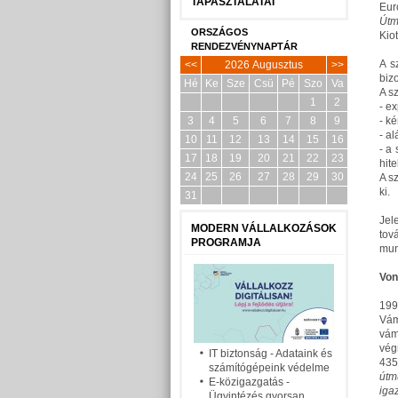
TAPASZTALATAI
Eur
Útm
ORSZÁGOS
Kio
RENDEZVÉNYNAPTÁR
A s
<<
2026 Augusztus
>>
biz
Hé
Ke
Sze
Csü
Pé
Szo
Va
A s
1
2
- e
3
4
5
6
7
8
9
- k
- a
10
11
12
13
14
15
16
- a
17
18
19
20
21
22
23
hit
24
25
26
27
28
29
30
A s
ki.
31
Jel
MODERN VÁLLALKOZÁSOK
tov
PROGRAMJA
mun
Von
199
Vám
vám
vég
IT biztonság - Adataink és
435
számítógépeink védelme
útm
E-közigazgatás -
iga
Ügyintézés gyorsan,