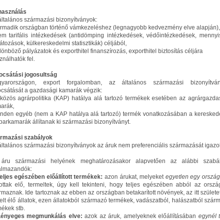
használás
általános származási bizonyítványok:
armadik országban történő vámkezeléshez (legnagyobb kedvezmény elve alapján),
em tarifális intézkedések (antidömping intézkedések, védőintézkedések, mennyi
látozások, külkereskedelmi statisztikák) céljából,
lönböző pályázatok és exporthitel finanszírozás, exporthitel biztosítás céljára
ználhatók fel.
ocsátási jogosultság
yarországon, export forgalomban, az általános származási bizonyítvá
ocsátását a gazdasági kamarák végzik:
 közös agrárpolitika (KAP) hatálya alá tartozó termékek esetében az agrárgazda
arák,
inden egyéb (nem a KAP hatálya alá tartozó) termék vonatkozásában a keresked
iparkamarák állítanak ki származási bizonyítványt.
rmazási szabályok
általános származási bizonyítványok az áruk nem preferenciális származását igazol
áru származási helyének meghatározásakor alapvetően az alábbi szabá
almazandók:
Teljes egészében előállított termékek:
azon árukat, melyeket
egyetlen egy orszá
ítottak elő, termeltek, úgy kell tekinteni, hogy teljes egészében abból az orszá
rmaznak. Ide tartoznak az ebben az országban betakarított növények, az itt születet
elt élő állatok, ezen állatokból származó termékek, vadászatból, halászatból szár
mékek stb.
Lényeges megmunkálás elve:
azok az áruk, amelyeknek előállításában
egynél 