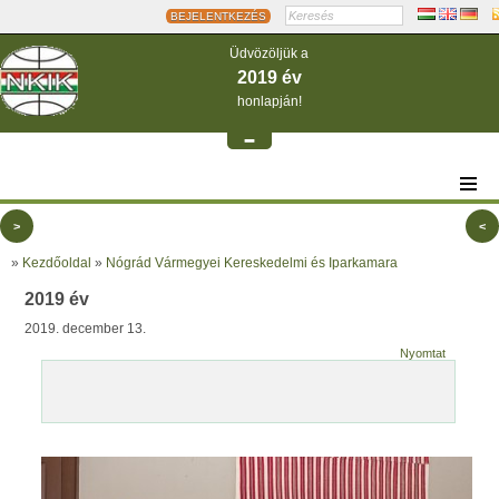
BEJELENTKEZÉS
Üdvözöljük a
2019 év
honlapján!
-
>
<
»
Kezdőoldal
»
Nógrád Vármegyei Kereskedelmi és Iparkamara
2019 év
2019. december 13.
Nyomtat