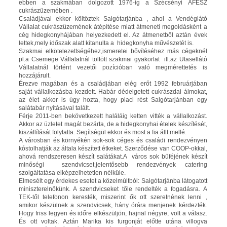
ebben a szakmában dolgozott 1976-ig a Szécsényi ÁFÉSZ
cukrászüzemében .
Családjával ekkor költöztek Salgótarjánba , ahol a Vendéglátó
Vállalat cukrászüzemének átépítése miatt átmeneti megoldásként a
cég hidegkonyhájában helyezkedett el. Az átmenetből aztán évek
lettek,mely időszak alatt kitanulta a hidegkonyha művészetét is.
Szakmai elkötelezettségéhez,ismeretei bővítéséhez más cégeknél
pl.a Csemege Vállalatnál töltött szakmai gyakorlat ill.az Utasellátó
Vállalatnál történt vezetői pozícióban való megmérettetés is
hozzájárult.
Érezve magában és a családjában elég erőt 1992 februárjában
saját vállalkozásba kezdett. Habár dédelgetett cukrászdai álmokat,
az élet akkor is úgy hozta, hogy piaci rést Salgótarjánban egy
salátabár nyitásával talált.
Férje 2011-ben bekövetkezett haláláig ketten vitték a vállalkozást.
Akkor az üzletet magát bezárta, de a hidegkonyhai ételek készítését,
kiszállítását folytatta. Segítségül ekkor és most a fia állt mellé.
A városban és környékén sok-sok céges és családi rendezvényen
kóstolhatják az általa készített étkeket. Szerződése van COOP-okkal,
ahová rendszeresen készít salátákat.A város sok büféjének készít
minőségi szendvicset,jelentősebb rendezvények catering
szolgáltatása elképzelhetetlen nélküle.
Elmesélt egy érdekes esetet a közelmúltból: Salgótarjánba látogatott
miniszterelnökünk. A szendvicseket tőle rendelték a fogadásra. A
TEK-től telefonon keresték, miszerint ők ott szeretnének lenni ,
amikor készülnek a szendvicsek, hány órára menjenek kérdezték.
Hogy friss legyen és időre elkészüljön, hajnal négyre, volt a válasz.
És ott voltak. Aztán Marika kis furgonját előtte utána villogva