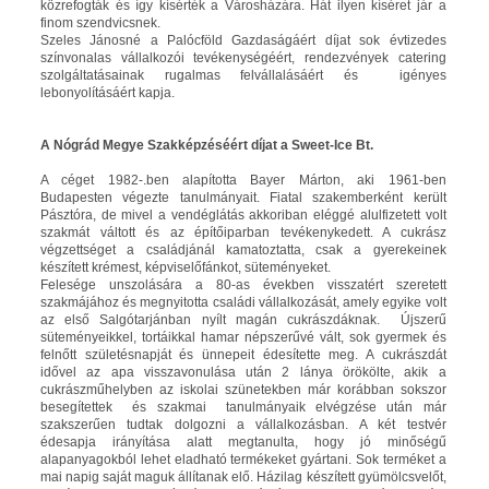
közrefogták és így kísérték a Városházára. Hát ilyen kíséret jár a
finom szendvicsnek.
Szeles Jánosné a Palócföld Gazdaságáért díjat sok évtizedes
színvonalas vállalkozói tevékenységéért, rendezvények catering
szolgáltatásainak rugalmas felvállalásáért és igényes
lebonyolításáért kapja.
A Nógrád Megye Szakképzéséért díjat a Sweet-Ice Bt.
A céget 1982-.ben alapította Bayer Márton, aki 1961-ben
Budapesten végezte tanulmányait. Fiatal szakemberként került
Pásztóra, de mivel a vendéglátás akkoriban eléggé alulfizetett volt
szakmát váltott és az építőiparban tevékenykedett. A cukrász
végzettséget a családjánál kamatoztatta, csak a gyerekeinek
készített krémest, képviselőfánkot, süteményeket.
Felesége unszolására a 80-as években visszatért szeretett
szakmájához és megnyitotta családi vállalkozását, amely egyike volt
az első Salgótarjánban nyílt magán cukrászdáknak. Újszerű
süteményeikkel, tortáikkal hamar népszerűvé vált, sok gyermek és
felnőtt születésnapját és ünnepeit édesítette meg. A cukrászdát
idővel az apa visszavonulása után 2 lánya örökölte, akik a
cukrászműhelyben az iskolai szünetekben már korábban sokszor
besegítettek és szakmai tanulmányaik elvégzése után már
szakszerűen tudtak dolgozni a vállalkozásban. A két testvér
édesapja irányítása alatt megtanulta, hogy jó minőségű
alapanyagokból lehet eladható termékeket gyártani. Sok terméket a
mai napig saját maguk állítanak elő. Házilag készített gyümölcsvelőt,