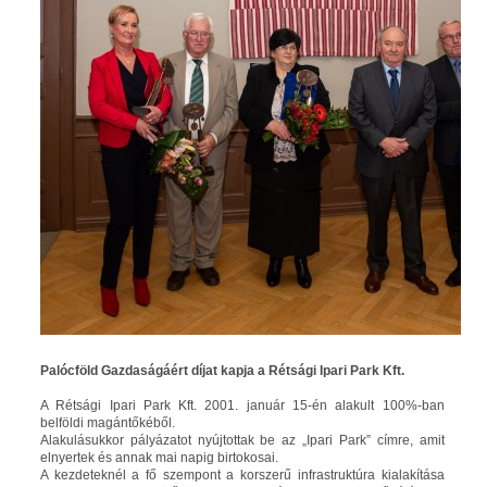
Palócföld Gazdaságáért díjat kapja a Rétsági Ipari Park Kft.
A Rétsági Ipari Park Kft. 2001. január 15-én alakult 100%-ban
belföldi magántőkéből.
Alakulásukkor pályázatot nyújtottak be az „Ipari Park” címre, amit
elnyertek és annak mai napig birtokosai.
A kezdeteknél a fő szempont a korszerű infrastruktúra kialakítása