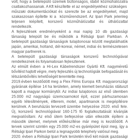
volt, hogy a betelepülő üzemek biztonságos, stabil közműhálózatra
csatlakozhassanak. A Kft készítette el az engedélyekhez szükséges
műszaki dokumentációkat és szerezte be az engedélyeket, majd
szakaszosan építette ki a közműrendszert. Az Ipari Park jelenleg
teljesen kiépített, korszerű közműhálózattal és úthálózattal
rendelkezik.
A fejlesztések eredményeként a mai napig 10 db gazdasági
társaság települt be és működik a Rétsági Ipari Parkban. A
betelepült gazdasági társaságok tulajdonosai között megtalálhatók
japán, amerikai, holland, dél-koreai, német, indiai és természetesen
magyar partnerek is.
A betelepült gazdasági társaságok korszerű technológiával
rendelkeznek és folyamatosan fejlesztenek.
Az elmúlt évben a Hi-Lex Kábelrendszer Gyártó Kft. nagyméretű
bővítést hajtott végre, mely fejlesztés új technológiák befogadását és
létszámbővítés lehetőségét teremtette meg.
2019.évben kezdődött meg a Flex Films Europa Kft. magyarországi
gyárának építése 14 ha területen, amely kiemelt beruházás státuszt
kapott a magyar kormánytól. Az indiai tulajdonos az első ütemben
25.000 m2 nagyságú üzemcsarnokot épít, ezzel párhuzamosan
egyéb létesítmények, étterem, motel, apartmanok is megépítésre
kerülnek. A beruházás tervezett üzembe helyezése 2020. első fele.
Új, korszerű technológiával 160-175 fő foglalkoztatását kívánják
megvalósítani. Az első ütem befejezése után elkezdik építeni a
második ütemet, melynek előkészítése már meg is kezdődött. A
tervek szerint szintén egy 25.000 m2-es gyárépület épül meg, így a
Rétsági Ipari Parkon belül a legnagyobb telephely valósul meg.
2020. évben a Rétsági Ipari Park területén lévő két másik gazdasági