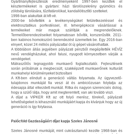
Gyártmányfejlesztésük eredményeként 1997-ben kezdtek el
késztermékeket is gyártani: házi tárolószekrény gyümölcs és
zöldség tárolására, tűzifatárolókat, kandallótisztító szetteket.
1998-ban alakultak át kft-vé.
2000-be bővítették a tevékenységüket felületkezeléssel és
elektrosztatikus porfestéssel, ill. tehergépkocsi vásárlással a
termékeiket már maguk szállítják a megrendelőknek.
Termelőberendezéseiket folyamatosan bővítik, korszerűsítik. 2011-
ben kabinos homokszóró berendezést üzemeltek be. Egy 2016-ban
elnyert, közel 24 milliós pályázattal öt új gépet vásárolhattak.
A többlábon állás jegyében pályázati pénzből megépítették HÉVÍZ
nevű vendégházukat, ahol falusi, nyugodt környezetben várják a
vendégeket.
Mátraszőlős legnagyobb munkaerő foglalkoztatói. Fejlesztéseik
során próbálnak a megbecsült, szakképzett munkaerőnek kulturált
munkahelyi körülményeket biztosítani
A Kft-ben elindult a generáció váltás folyamata. Az ügyvezető-
tulajdonos munkáját fia veszi át és ambiciózusan folytatja az
édesapja által elkezdett munkát. Ritka és nagyon szerencsés dolog,
hogy a szülő látja, hogy amit megteremtett, van aki tovább viszi.
A díjat a VIPKER Kft az ott folyó merész, törekvő, pályázati
lehetőségeket is kihasználó munkájáért kapja és kívánjuk hogy az új
generáció is így folytassa.
Palócföld Gazdaságáért díjat kapja Szeles Jánosné
Szeles Jánosné munkáját, mint cukrásztanuló kezdte 1968-ban és