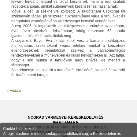
lekvárt, fondant, tejszínt és fagyit készítenek ma is a régi családi
receptek alapján, amiket süteményeik készítéséhez használnak.
Idővel a cég új székhelyre költözött: A salgótarjáni Csokonai úti
székhelyén tágas, jól felszerelt cukrászműhely várja a tanulókat és
hangulatos vendégtér várja az édességet kedvelő vendégeket.
A cég 2006-tól foglalkozik tanulóképzéssel a cukrász szakmában,
évről évre növekvő létszámban, eddig összesen 58 tanuló
gyakorlati képzését valósították meg.
A cégvezető Bayer Éva aktívan részt vesz a kamarai szakképzés
munkájában: szakértőként végez értékes munkát a képzőhely
ellenőrzéseknél, bemutatókat szervez a pályaorientációs
rendezvényeknél a műhelyében és külső helyszíneken is. Azt tartja,
hogy a sok munka a tanulókkal nagy kihívás, de megéri a
fáradságot.
Sikerélménye, ha sikerül a tanulókból érdeklődő, szakmáját szerető
és tudó embert faragni.
« Vissza
NÓGRÁD VÁRMEGYEI KERESKEDELMI ÉS
IPARKAMARA
E-MAIL:
- CÍM: 3100
NKIK [KUKAC] NKIK [PONT] HU
Cookie / süti kezelés
SALGÓTARJÁN, MÁRTÍROK ÚTJA 4. - TELEFON: 32/520-
Ahogy majdnem minden honlappal rendelkező cég, a Kereskedelmi és