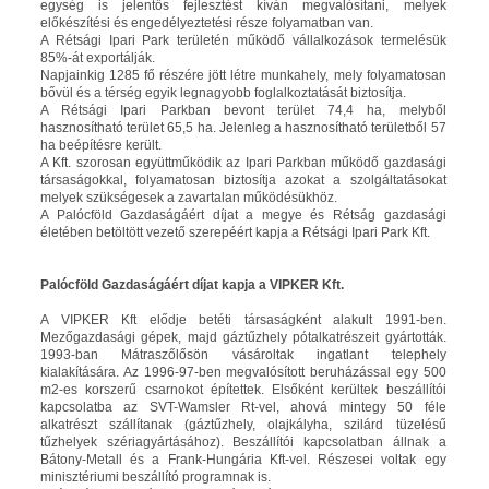
egység is jelentős fejlesztést kíván megvalósítani, melyek
előkészítési és engedélyeztetési része folyamatban van.
A Rétsági Ipari Park területén működő vállalkozások termelésük
85%-át exportálják.
Napjainkig 1285 fő részére jött létre munkahely, mely folyamatosan
bővül és a térség egyik legnagyobb foglalkoztatását biztosítja.
A Rétsági Ipari Parkban bevont terület 74,4 ha, melyből
hasznosítható terület 65,5 ha. Jelenleg a hasznosítható területből 57
ha beépítésre került.
A Kft. szorosan együttműködik az Ipari Parkban működő gazdasági
társaságokkal, folyamatosan biztosítja azokat a szolgáltatásokat
melyek szükségesek a zavartalan működésükhöz.
A Palócföld Gazdaságáért díjat a megye és Rétság gazdasági
életében betöltött vezető szerepéért kapja a Rétsági Ipari Park Kft.
Palócföld Gazdaságáért díjat kapja a VIPKER Kft.
A VIPKER Kft elődje betéti társaságként alakult 1991-ben.
Mezőgazdasági gépek, majd gáztűzhely pótalkatrészeit gyártották.
1993-ban Mátraszőlősön vásároltak ingatlant telephely
kialakítására. Az 1996-97-ben megvalósított beruházással egy 500
m2-es korszerű csarnokot építettek. Elsőként kerültek beszállítói
kapcsolatba az SVT-Wamsler Rt-vel, ahová mintegy 50 féle
alkatrészt szállítanak (gáztűzhely, olajkályha, szilárd tüzelésű
tűzhelyek szériagyártásához). Beszállítói kapcsolatban állnak a
Bátony-Metall és a Frank-Hungária Kft-vel. Részesei voltak egy
minisztériumi beszállító programnak is.