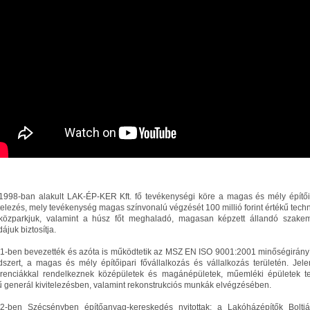
1998-ban alakult LAK-ÉP-KER Kft. fő tevékenységi köre a magas és mély építői
itelezés, mely tevékenység magas színvonalú végzését 100 millió forint értékű techn
közparkjuk, valamint a húsz főt meghaladó, magasan képzett állandó szake
ájuk biztosítja.
1-ben bevezették és azóta is működtetik az MSZ EN ISO 9001:2001 minőségirányí
dszert, a magas és mély építőipari fővállalkozás és vállalkozás területén. Jele
erenciákkal rendelkeznek középületek és magánépületek, műemléki épületek te
ű generál kivitelezésben, valamint rekonstrukciós munkák elvégzésében.
2-ben Szécsényben építőanyag-kereskedés nyitottak: a Lakóházépítők Boltj