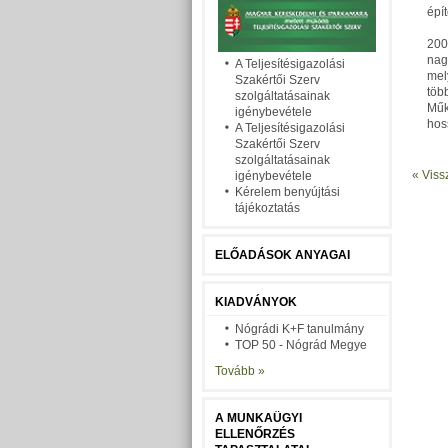
épí
200
nag
A Teljesítésigazolási
mel
Szakértői Szerv
töb
szolgáltatásainak
Műk
igénybevétele
hos
A Teljesítésigazolási
Szakértői Szerv
szolgáltatásainak
« Viss
igénybevétele
Kérelem benyújtási
tájékoztatás
ELŐADÁSOK ANYAGAI
KIADVÁNYOK
Nógrádi K+F tanulmány
TOP 50 - Nógrád Megye
Tovább »
A MUNKAÜGYI
ELLENŐRZÉS