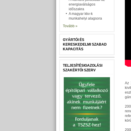
energiaválságos
időszakra
A magyar kkv-k
munkahelyi alagsora
Tovább »
GYÁRTÓI ÉS
KERESKEDELMI SZABAD
KAPACITÁS
TELJESÍTÉSIGAZOLÁSI
SZAKÉRTŐI SZERV
Az 
kiv
esz
gárd
200
ren
ref
kör
200