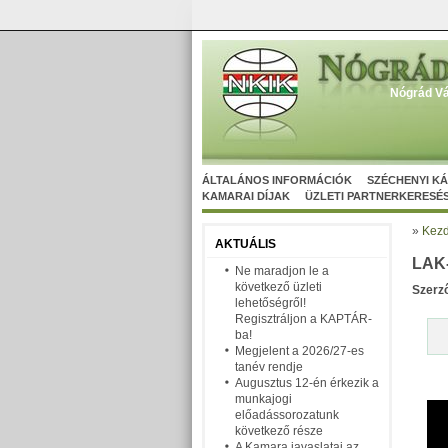
Nógrád Vá
ÁLTALÁNOS INFORMÁCIÓK
SZÉCHENYI K
KAMARAI DÍJAK
ÜZLETI PARTNERKERESÉ
»
Kezd
AKTUÁLIS
LAK-
Ne maradjon le a
következő üzleti
Szerz
lehetőségről!
Regisztráljon a KAPTÁR-
ba!
Megjelent a 2026/27-es
tanév rendje
Augusztus 12-én érkezik a
munkajogi
előadássorozatunk
következő része
A Kamara javaslatai az