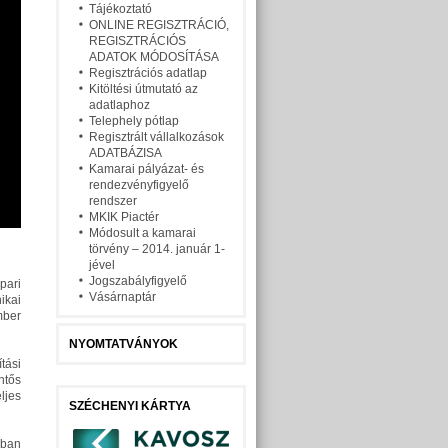
Tájékoztató
ONLINE REGISZTRÁCIÓ,
REGISZTRÁCIÓS
ADATOK MÓDOSÍTÁSA
Regisztrációs adatlap
Kitöltési útmutató az
adatlaphoz
Telephely pótlap
Regisztrált vállalkozások
ADATBÁZISA
Kamarai pályázat- és
rendezvényfigyelő
rendszer
MKIK Piactér
Módosult a kamarai
törvény – 2014. január 1-
jével
Jogszabályfigyelő
pari
Vásárnaptár
ikai
mber
NYOMTATVÁNYOK
tási
ntős
ljes
SZÉCHENYI KÁRTYA
ában