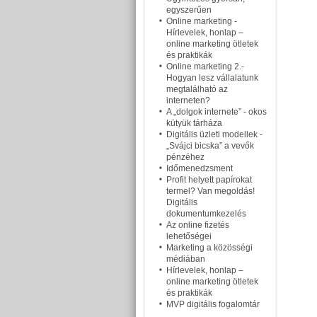
egyszerűen
Online marketing -
Hírlevelek, honlap –
online marketing ötletek
és praktikák
Online marketing 2.-
Hogyan lesz vállalatunk
megtalálható az
interneten?
A „dolgok internete” - okos
kütyük tárháza
Digitális üzleti modellek -
„Svájci bicska” a vevők
pénzéhez
Időmenedzsment
Profit helyett papírokat
termel? Van megoldás!
Digitális
dokumentumkezelés
Az online fizetés
lehetőségei
Marketing a közösségi
médiában
Hírlevelek, honlap –
online marketing ötletek
és praktikák
MVP digitális fogalomtár