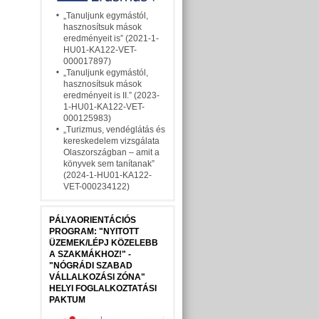
„Tanuljunk egymástól,
hasznosítsuk mások
eredményeit is” (2021-1-
HU01-KA122-VET-
000017897)
„Tanuljunk egymástól,
hasznosítsuk mások
eredményeit is II.” (2023-
1-HU01-KA122-VET-
000125983)
„Turizmus, vendéglátás és
kereskedelem vizsgálata
Olaszországban – amit a
könyvek sem tanítanak”
(2024-1-HU01-KA122-
VET-000234122)
PÁLYAORIENTÁCIÓS
PROGRAM: "NYITOTT
ÜZEMEK/LÉPJ KÖZELEBB
A SZAKMÁKHOZ!" -
"NÓGRÁDI SZABAD
VÁLLALKOZÁSI ZÓNA"
HELYI FOGLALKOZTATÁSI
PAKTUM