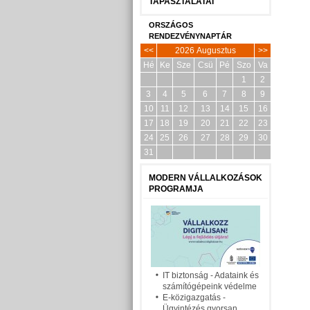
TAPASZTALATAI
ORSZÁGOS
RENDEZVÉNYNAPTÁR
<<
2026 Augusztus
>>
Hé
Ke
Sze
Csü
Pé
Szo
Va
1
2
3
4
5
6
7
8
9
10
11
12
13
14
15
16
17
18
19
20
21
22
23
24
25
26
27
28
29
30
31
MODERN VÁLLALKOZÁSOK
PROGRAMJA
IT biztonság - Adataink és
számítógépeink védelme
E-közigazgatás -
Ügyintézés gyorsan,