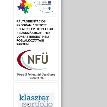
PÁLYAORIENTÁCIÓS
PROGRAM: "NYITOTT
ÜZEMEK/LÉPJ KÖZELEBB
A SZAKMÁKHOZ!" - "M2
VONZÁSTÉRSÉG" HELYI
FOGLALKOZTATÁSI
PAKTUM