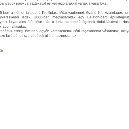
tőanyagok nagy választékával és kedvező árakkal várják a vásárlókat.
5-ben a német tulajdonú Profilplast Műanyagtermék Gyártó Kft. kizárólagos terü
ykereskedői lettek. 2008-ban megvásároltak egy Balaton-parti épületegyütt
ynek folyamatos átépítése után a turizmus lehetőségeinek kialakításával biztosí
b lábon állásukat.
ödésük eddigi éveiben egyéb kereskedelmi célú ingatlanokat vásároltak, mely
szú távú bérleti szerződések útján hasznosítanak.
za