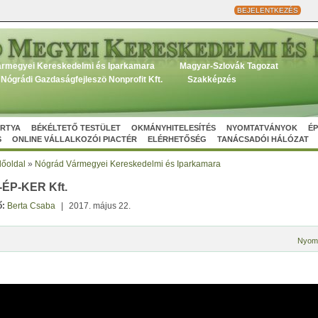
BEJELENTKEZÉS
rmegyei Kereskedelmi és Iparkamara
Magyar-Szlovák Tagozat
Nógrádi Gazdaságfejleszö Nonprofit Kft.
Szakképzés
ÁRTYA
BÉKÉLTETŐ TESTÜLET
OKMÁNYHITELESÍTÉS
NYOMTATVÁNYOK
ÉP
S
ONLINE VÁLLALKOZÓI PIACTÉR
ELÉRHETŐSÉG
TANÁCSADÓI HÁLÓZAT
őoldal
»
Nógrád Vármegyei Kereskedelmi és Iparkamara
ÉP-KER Kft.
ő:
Berta Csaba
|
2017. május 22.
Nyom