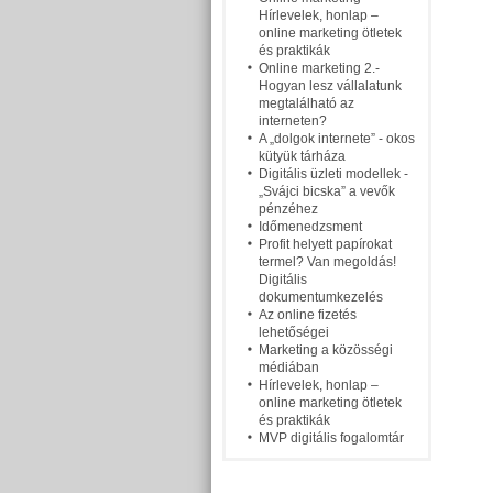
Hírlevelek, honlap –
online marketing ötletek
és praktikák
Online marketing 2.-
Hogyan lesz vállalatunk
megtalálható az
interneten?
A „dolgok internete” - okos
kütyük tárháza
Digitális üzleti modellek -
„Svájci bicska” a vevők
pénzéhez
Időmenedzsment
Profit helyett papírokat
termel? Van megoldás!
Digitális
dokumentumkezelés
Az online fizetés
lehetőségei
Marketing a közösségi
médiában
Hírlevelek, honlap –
online marketing ötletek
és praktikák
MVP digitális fogalomtár