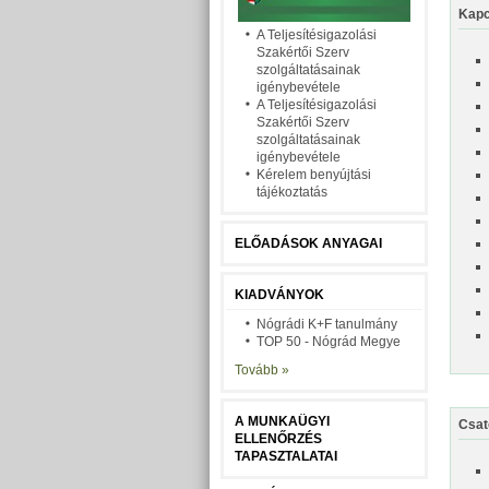
Kapc
A Teljesítésigazolási
Szakértői Szerv
szolgáltatásainak
igénybevétele
A Teljesítésigazolási
Szakértői Szerv
szolgáltatásainak
igénybevétele
Kérelem benyújtási
tájékoztatás
ELŐADÁSOK ANYAGAI
KIADVÁNYOK
Nógrádi K+F tanulmány
TOP 50 - Nógrád Megye
Tovább »
A MUNKAÜGYI
Csat
ELLENŐRZÉS
TAPASZTALATAI