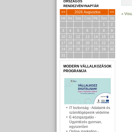
ORSZÁGOS
RENDEZVÉNYNAPTÁR
<<
2026 Augusztus
>>
« Viss
Hé
Ke
Sze
Csü
Pé
Szo
Va
1
2
3
4
5
6
7
8
9
10
11
12
13
14
15
16
17
18
19
20
21
22
23
24
25
26
27
28
29
30
31
MODERN VÁLLALKOZÁSOK
PROGRAMJA
IT biztonság - Adataink és
számítógépeink védelme
E-közigazgatás -
Ügyintézés gyorsan,
egyszerűen
Online marketing -