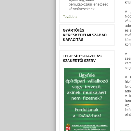
kitü
bemutatkozási lehetőség
kézműveseknek
A 
Nó
Tovább »
vál
ado
GYÁRTÓI ÉS
és 
KERESKEDELMI SZABAD
tev
KAPACITÁS
kö
kör
A 
TELJESÍTÉSIGAZOLÁSI
sze
SZAKÉRTŐI SZERV
kam
seg
A k
ötv
fej
ado
A k
hon
Az 
fel
eln