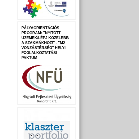
PÁLYAORIENTÁCIÓS
PROGRAM: "NYITOTT
ÜZEMEK/LÉPJ KÖZELEBB
A SZAKMÁKHOZ!" - "M2
VONZÁSTÉRSÉG" HELYI
FOGLALKOZTATÁSI
PAKTUM