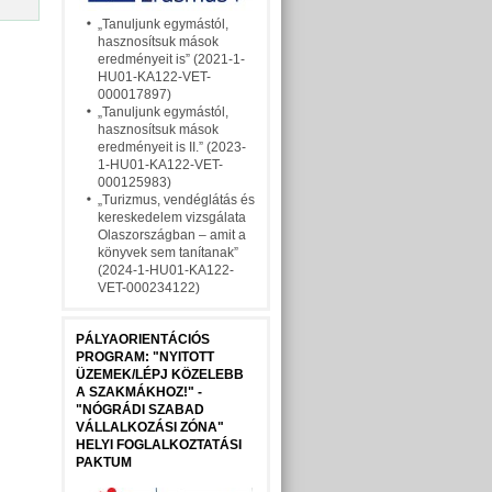
„Tanuljunk egymástól,
hasznosítsuk mások
eredményeit is” (2021-1-
HU01-KA122-VET-
000017897)
„Tanuljunk egymástól,
hasznosítsuk mások
eredményeit is II.” (2023-
1-HU01-KA122-VET-
000125983)
„Turizmus, vendéglátás és
kereskedelem vizsgálata
Olaszországban – amit a
könyvek sem tanítanak”
(2024-1-HU01-KA122-
VET-000234122)
PÁLYAORIENTÁCIÓS
PROGRAM: "NYITOTT
ÜZEMEK/LÉPJ KÖZELEBB
A SZAKMÁKHOZ!" -
"NÓGRÁDI SZABAD
VÁLLALKOZÁSI ZÓNA"
HELYI FOGLALKOZTATÁSI
PAKTUM