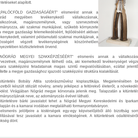
ntetéseket alapított.
„PALÓCFÖLD GAZDASÁGÁÉRT” elismerést annak a
grád megyében tevékenykedő vállalkozásnak,
lalkozónak, magánszemélynek, vagy szervezetnek
mányozza, aki szakmai munkájával, szűkebb környezete
a megye gazdasági felemelkedéséért, fejlődéséért aktívan
ékenykedett, valamint példamutató szakmai munkájának, a
zösségért végzett tevékenységének köszönhetően
nyezetében köztiszteletnek örvend.
NÓGRÁD MEGYEI SZAKKÉPZÉSÉÉRT” elismerés annak a vállalkozásn
rvezetnek, magánszemélynek ítélhető oda, aki kiemelkedő tevékenységet végze
ara szakképzési feladatainak magas szintű megvalósításában, ezáltal jelent
ítette a megye gazdasághoz igazodó szakképzési struktúra kialakítását.
itüntetés Bobály Attila szobrászművész kisplasztikája. Megjelenésében b
özetből készült stilizált növény, amely jelképezi a feltörekvő életerőt, a növekedés
lődést. Virágjában Nógrád megye körvonala jelenik meg. Talapzatán a kitünteté
mányozójának neve, az adományozás évével látható.
itüntetésre bárki javaslatot tehet a Nógrád Megyei Kereskedelmi és Iparka
lapján és a kamarai irodában megtalálható formanyomtatványon.
elismerés jelöltjeire a kistérségek egy-egy képviselőjéből álló bizottság sor
állításával tesz javaslatot a kamara elnökségének. A kitüntetések odaítélésérő
ökség dönt.