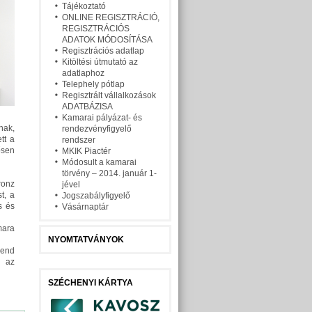
Tájékoztató
ONLINE REGISZTRÁCIÓ,
REGISZTRÁCIÓS
ADATOK MÓDOSÍTÁSA
Regisztrációs adatlap
Kitöltési útmutató az
adatlaphoz
Telephely pótlap
Regisztrált vállalkozások
ADATBÁZISA
Kamarai pályázat- és
ak,
rendezvényfigyelő
tt a
rendszer
ősen
MKIK Piactér
Módosult a kamarai
törvény – 2014. január 1-
ronz
jével
t, a
Jogszabályfigyelő
s és
Vásárnaptár
mara
NYOMTATVÁNYOK
rend
l az
SZÉCHENYI KÁRTYA