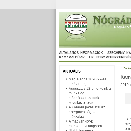
Nógrád Vá
ÁLTALÁNOS INFORMÁCIÓK
SZÉCHENYI K
KAMARAI DÍJAK
ÜZLETI PARTNERKERESÉ
»
Kezd
AKTUÁLIS
Kama
Megjelent a 2026/27-es
tanév rendje
2010. 
Augusztus 12-én érkezik a
munkajogi
előadássorozatunk
következő része
A Kamara javaslatai az
energiaválságos
időszakra
A N
A magyar kkv-k
meg
munkahelyi alagsora
eme
Újabb ingyenes