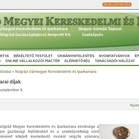
BEJELENTKEZÉS
rmegyei Kereskedelmi és Iparkamara
Magyar-Szlovák Tagozat
Nógrádi Gazdaságfejleszö Nonprofit Kft.
Szakképzés
ÁRTYA
BÉKÉLTETŐ TESTÜLET
OKMÁNYHITELESÍTÉS
NYOMTATVÁNYOK
ÉP
S
ONLINE VÁLLALKOZÓI PIACTÉR
ELÉRHETŐSÉG
TANÁCSADÓI HÁLÓZAT
őoldal
»
Nógrád Vármegyei Kereskedelmi és Iparkamara
rai díjak
szeptember 9.
Nyom
ógrád Megyei Kereskedelmi és Iparkamara elnöksége a
ye gazdasági fejlődéséért és a szakképzettségi szint
léséért kifejtett kiemelkedő munkát végzők számára