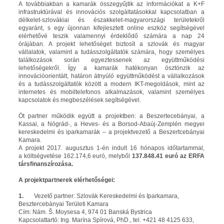
A továbbiakban a kamarák összegyűjtik az információkat a K+F
infrastruktúrával és innovációs szolgáltatásokkal kapcsolatban a
délkelet-szlovákiai és északkelet-magyarországi területekről
egyaránt, s egy újonnan kifejlesztett online eszköz segítségével
elérhetővé teszik valamennyi érdeklődő számára a nap 24
órájában. A projekt lehetőséget biztosít a szlovák és magyar
vállalatok, valamint a tudásszolgáltatók számára, hogy személyes
találkozások során egyeztessenek az együttműködési
lehetőségekről. Így a kamarák hatékonyan ösztönzik az
innovációorientált, határon átnyúló együttműködést a vállalkozások
és a tudásszolgáltatók között a modern IKT-megoldások, mint az
internetes és mobiltelefonos alkalmazások, valamint személyes
kapcsolatok és megbeszélések segítségével.
Öt partner működik együtt a projektben: a Beszertecebányai, a
Kassai, a Nógrád-, a Heves- és a Borsod-Abaúj-Zemplén megyei
kereskedelmi és iparkamarák – a projektvezető a Beszertcebányai
Kamara.
A projekt 2017. augusztus 1-én indult 16 hónapos időtartammal,
a költségvetése 162.174,6 euró, melyből
137.848.41 euró az ERFA
társfinanszírozása.
A projektpartnerek elérhetőségei:
1.
Vezető partner: Szlovák Kereskedelmi és Iparkamara,
Besztercebányai Területi Kamara
Cím: Nám. Š. Moysesa 4, 974 01 Banská Bystrica
Kapcsolattartó: Ing. Marína Spírová, PhD., tel. +421 48 4125 633,