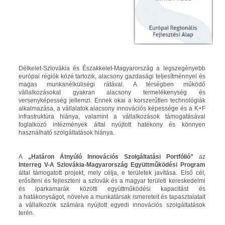
Délkelet-Szlovákia és Északkelet-Magyarország a legszegényebb
európai régiók közé tartozik, alacsony gazdasági teljesítménnyel és
magas munkanélküliségi rátával. A térségben működő
vállalkozásokat gyakran alacsony termelékenység és
versenyképesség jellemzi. Ennek okai a korszerűtlen technológiák
alkalmazása, a vállalatok alacsony innovációs képessége és a K+F
infrastruktúra hiánya, valamint a vállalkozások támogatásával
foglalkozó intézmények által nyújtott hatékony és könnyen
használható szolgáltatások hiánya.
A
„Határon Átnyúló Innovációs Szolgáltatási Portfólió”
az
Interreg V-A Szlovákia-Magyarország Együttműködési Program
által támogatott projekt, mely célja, e területek javítása. Első cél,
erősíteni és fejleszteni a szlovák és a magyar területi kereskedelmi
és iparkamarák közötti együttműködési kapacitást és
a hatákonyságot, növelve a munkatársak ismereteit és tapasztalatait
a vállalkozók számára nyújtott egyedi innovációs szolgáltatások
terén.