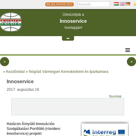
BEJELENTKEZÉS
Üdvözöljük a
Innoservice
honlapján!
-
>
<
»
Kezdőoldal
»
Nógrád Vármegyei Kereskedelmi és Iparkamara
Innoservice
2017. augusztus 16.
Nyomtat
Határon Átnyúló Innovációs
Szolgáltatási Portfólió (röviden:
InnoService) projekt