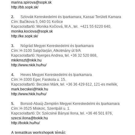
marina.spirova@sopk.sk
http://bb.sopk.sk/
2.
Szlovák Kereskedelmi és Iparkamara, Kassai Területi Kamara
Cím: Bačíkova 5, 040 01 Košice
Kapcsolattartó: Monika Kočiová, M.A., tel. +421 55 6220 640,
monika.kociova@sopk.sk
http://ke.sopk.sk/
3.
Nógrád Megyei Kereskedelmi és Iparkamara
Cím: H-3100 Salgótarján, Alkotmány út 9/A
Kapcsolattartó: Nyerges Andrea, tel. +36 32 520 868,
mkikmszt@nkik.hu
http://www.nkik.hu/hu/
4.
Heves Megyei Kereskedelmi és Iparkamara
Cím: H-3300 Eger, Faiskola u. 15.
Kapcsolattartó: Becskei Márk, tel. +36 36 429 612, 121-es mellék,
mark.becskei@hkik.hu
http://www.hkik.hu/hu/
5.
Borsod-Abaúj-Zemplén Megyei Kereskedelmi és Iparkamara
Cím: H-3525 Miskolc, Szentpáli u. 1.
Kapcsolattartó: Dr. Szécsiné Bányai Ilona, tel. +36 46 501 876,
szecsi.ilona@bokik.hu
http://bokik.hu/hu/
A tematikus workshopok témái: