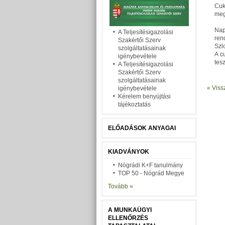
Cuk
meg
Nap
A Teljesítésigazolási
ren
Szakértői Szerv
Szl
szolgáltatásainak
A c
igénybevétele
tesz
A Teljesítésigazolási
Szakértői Szerv
szolgáltatásainak
« Viss
igénybevétele
Kérelem benyújtási
tájékoztatás
ELŐADÁSOK ANYAGAI
KIADVÁNYOK
Nógrádi K+F tanulmány
TOP 50 - Nógrád Megye
Tovább »
A MUNKAÜGYI
ELLENŐRZÉS