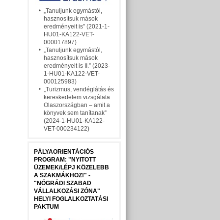
„Tanuljunk egymástól,
hasznosítsuk mások
eredményeit is” (2021-1-
HU01-KA122-VET-
000017897)
„Tanuljunk egymástól,
hasznosítsuk mások
eredményeit is II.” (2023-
1-HU01-KA122-VET-
000125983)
„Turizmus, vendéglátás és
kereskedelem vizsgálata
Olaszországban – amit a
könyvek sem tanítanak”
(2024-1-HU01-KA122-
VET-000234122)
PÁLYAORIENTÁCIÓS
PROGRAM: "NYITOTT
ÜZEMEK/LÉPJ KÖZELEBB
A SZAKMÁKHOZ!" -
"NÓGRÁDI SZABAD
VÁLLALKOZÁSI ZÓNA"
HELYI FOGLALKOZTATÁSI
PAKTUM