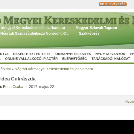
BEJELENTKEZÉS
rmegyei Kereskedelmi és Iparkamara
Magyar-Szlovák Tagozat
Nógrádi Gazdaságfejleszö Nonprofit Kft.
Szakképzés
ÁRTYA
BÉKÉLTETŐ TESTÜLET
OKMÁNYHITELESÍTÉS
NYOMTATVÁNYOK
ÉP
S
ONLINE VÁLLALKOZÓI PIACTÉR
ELÉRHETŐSÉG
TANÁCSADÓI HÁLÓZAT
őoldal
»
Nógrád Vármegyei Kereskedelmi és Iparkamara
idea Cukrászda
ő:
Berta Csaba
|
2017. május 22.
Nyom