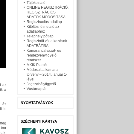
Tájékoztató
ONLINE REGISZTRÁCIÓ,
REGISZTRÁCIÓS
ADATOK MÓDOSÍTÁSA
Regisztrációs adatlap
Kitöltési útmutató az
adatlaphoz
Telephely pótlap
Regisztrált vállalkozások
ADATBÁZISA
Kamarai pályázat- és
rendezvényfigyelő
rendszer
MKIK Piactér
Módosult a kamarai
törvény – 2014. január 1-
jével
Jogszabályfigyelő
i az
Vásárnaptár
ik a
NYOMTATVÁNYOK
i és
t is
SZÉCHENYI KÁRTYA
 meg
 kor
nak.