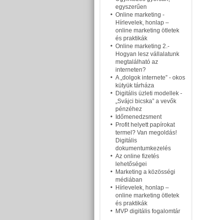
egyszerűen
Online marketing -
Hírlevelek, honlap –
online marketing ötletek
és praktikák
Online marketing 2.-
Hogyan lesz vállalatunk
megtalálható az
interneten?
A „dolgok internete” - okos
kütyük tárháza
Digitális üzleti modellek -
„Svájci bicska” a vevők
pénzéhez
Időmenedzsment
Profit helyett papírokat
termel? Van megoldás!
Digitális
dokumentumkezelés
Az online fizetés
lehetőségei
Marketing a közösségi
médiában
Hírlevelek, honlap –
online marketing ötletek
és praktikák
MVP digitális fogalomtár