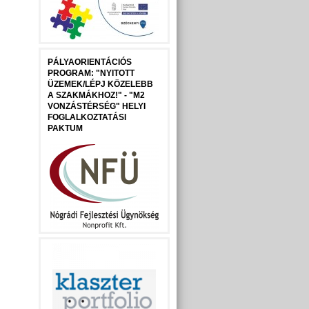
PÁLYAORIENTÁCIÓS
PROGRAM: "NYITOTT
ÜZEMEK/LÉPJ KÖZELEBB
A SZAKMÁKHOZ!" - "M2
VONZÁSTÉRSÉG" HELYI
FOGLALKOZTATÁSI
PAKTUM