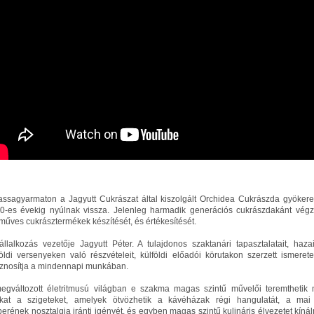
assagyarmaton a Jagyutt Cukrászat által kiszolgált Orchidea Cukrászda gyökere
0-es évekig nyúlnak vissza. Jelenleg harmadik generációs cukrászdakánt végz
műves cukrásztermékek készítését, és értékesítését.
állalkozás vezetője Jagyutt Péter. A tulajdonos szaktanári tapasztalatait, haza
földi versenyeken való részvételeit, külföldi előadói körutakon szerzett ismeretei
znosítja a mindennapi munkában.
egváltozott életritmusú világban e szakma magas szintű művelői teremthetik
kat a szigeteket, amelyek ötvözhetik a kávéházak régi hangulatát, a mai
erének nosztalgia iránti igényét, és egyben magas szintű kulináris élvezetet kínál