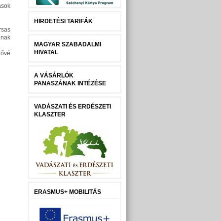
ások
HIRDETÉSI TARIFÁK
rsas
nnak
MAGYAR SZABADALMI
HIVATAL
tővé
A VÁSÁRLÓK
PANASZÁNAK INTÉZÉSE
VADÁSZATI ÉS ERDÉSZETI
KLASZTER
ERASMUS+ MOBILITÁS