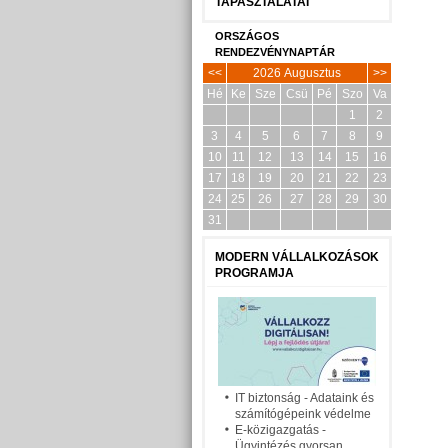
TAPASZTALATAI
ORSZÁGOS
RENDEZVÉNYNAPTÁR
<<
2026 Augusztus
>>
Hé
Ke
Sze
Csü
Pé
Szo
Va
1
2
3
4
5
6
7
8
9
10
11
12
13
14
15
16
17
18
19
20
21
22
23
24
25
26
27
28
29
30
31
MODERN VÁLLALKOZÁSOK
PROGRAMJA
IT biztonság - Adataink és
számítógépeink védelme
E-közigazgatás -
Ügyintézés gyorsan,