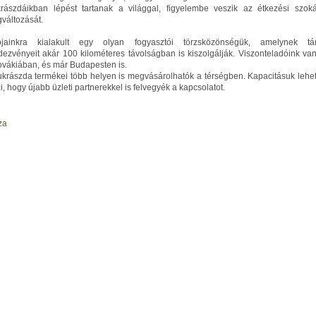
rászdáikban lépést tartanak a világgal, figyelembe veszik az étkezési szok
változását.
jainkra kialakult egy olyan fogyasztói törzsközönségük, amelynek tá
dezvényeit akár 100 kilométeres távolságban is kiszolgálják. Viszonteladóink va
ovákiában, és már Budapesten is.
ukrászda termékei több helyen is megvásárolhatók a térségben. Kapacitásuk lehe
i, hogy újabb üzleti partnerekkel is felvegyék a kapcsolatot.
za