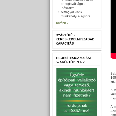
energiaválságos
időszakra
A magyar kkv-k
munkahelyi alagsora
Tovább »
GYÁRTÓI ÉS
KERESKEDELMI SZABAD
KAPACITÁS
TELJESÍTÉSIGAZOLÁSI
SZAKÉRTŐI SZERV
Bal
195
kéz
A v
kül
has
A m
azo
emb