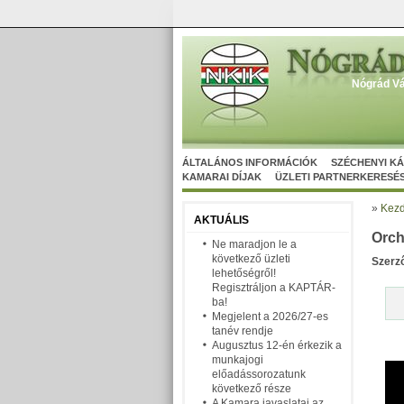
Nógrád Vá
ÁLTALÁNOS INFORMÁCIÓK
SZÉCHENYI K
KAMARAI DÍJAK
ÜZLETI PARTNERKERESÉ
»
Kezd
AKTUÁLIS
Orch
Ne maradjon le a
következő üzleti
Szerz
lehetőségről!
Regisztráljon a KAPTÁR-
ba!
Megjelent a 2026/27-es
tanév rendje
Augusztus 12-én érkezik a
munkajogi
előadássorozatunk
következő része
A Kamara javaslatai az