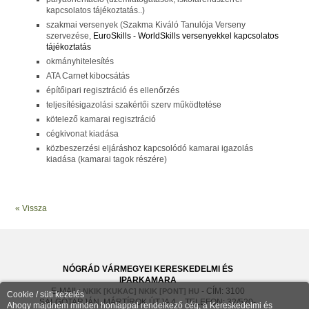
kapcsolatos tájékoztatás..)
szakmai versenyek (Szakma Kiváló Tanulója Verseny
szervezése,
EuroSkills - WorldSkills versenyekkel kapcsolatos
tájékoztatás
okmányhitelesítés
ATA Carnet kibocsátás
építőipari regisztráció és ellenőrzés
teljesítésigazolási szakértői szerv működtetése
kötelező kamarai regisztráció
cégkivonat kiadása
közbeszerzési eljáráshoz kapcsolódó kamarai igazolás
kiadása (kamarai tagok részére)
« Vissza
NÓGRÁD VÁRMEGYEI KERESKEDELMI ÉS
IPARKAMARA
E-MAIL:
- CÍM: 3100
NKIK [KUKAC] NKIK [PONT] HU
Cookie / süti kezelés
SALGÓTARJÁN, MÁRTÍROK ÚTJA 4. - TELEFON: 32/520-
Ahogy majdnem minden honlappal rendelkező cég, a Kereskedelmi és