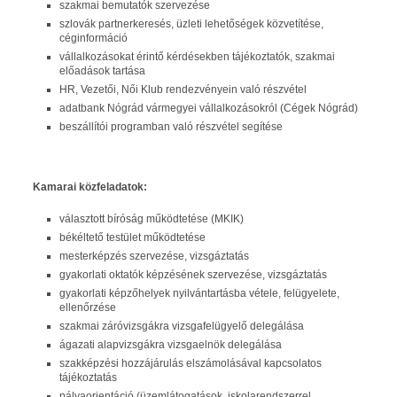
szakmai bemutatók szervezése
szlovák partnerkeresés, üzleti lehetőségek közvetítése,
céginformáció
vállalkozásokat érintő kérdésekben tájékoztatók, szakmai
előadások tartása
HR, Vezetői, Női Klub rendezvényein való részvétel
adatbank Nógrád vármegyei vállalkozásokról (Cégek Nógrád)
beszállítói programban való részvétel segítése
Kamarai közfeladatok:
választott bíróság működtetése (MKIK)
békéltető testület működtetése
mesterképzés szervezése, vizsgáztatás
gyakorlati oktatók képzésének szervezése, vizsgáztatás
gyakorlati képzőhelyek nyilvántartásba vétele, felügyelete,
ellenőrzése
szakmai záróvizsgákra vizsgafelügyelő delegálása
ágazati alapvizsgákra vizsgaelnök delegálása
szakképzési hozzájárulás elszámolásával kapcsolatos
tájékoztatás
pályaorientáció (üzemlátogatások, iskolarendszerrel