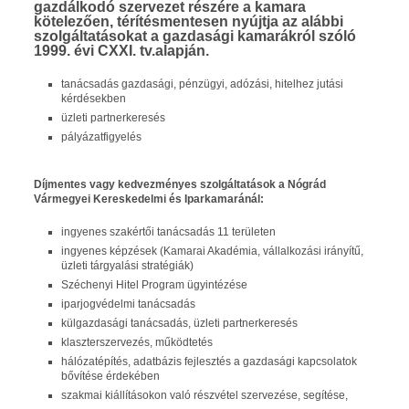
gazdálkodó szervezet részére a kamara
kötelezően, térítésmentesen nyújtja az alábbi
szolgáltatásokat a gazdasági kamarákról szóló
1999. évi CXXI. tv.alapján.
tanácsadás gazdasági, pénzügyi, adózási, hitelhez jutási
kérdésekben
üzleti partnerkeresés
pályázatfigyelés
Díjmentes vagy kedvezményes szolgáltatások a Nógrád
Vármegyei Kereskedelmi és Iparkamaránál:
ingyenes szakértői tanácsadás 11 területen
ingyenes képzések (Kamarai Akadémia, vállalkozási irányítű,
üzleti tárgyalási stratégiák)
Széchenyi Hitel Program ügyintézése
iparjogvédelmi tanácsadás
külgazdasági tanácsadás, üzleti partnerkeresés
klaszterszervezés, működtetés
hálózatépítés, adatbázis fejlesztés a gazdasági kapcsolatok
bővítése érdekében
szakmai kiállításokon való részvétel szervezése, segítése,