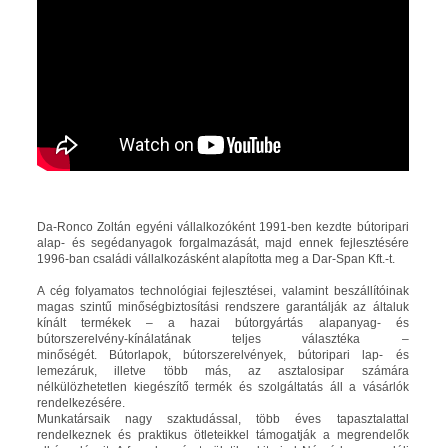
Da-Ronco Zoltán egyéni vállalkozóként 1991-ben kezdte bútoripari
alap- és segédanyagok forgalmazását, majd ennek fejlesztésére
1996-ban családi vállalkozásként alapította meg a Dar-Span Kft.-t.
A cég folyamatos technológiai fejlesztései, valamint beszállítóinak
magas szintű minőségbiztosítási rendszere garantálják az általuk
kínált termékek – a hazai bútorgyártás alapanyag- és
bútorszerelvény-kínálatának teljes választéka –
minőségét. Bútorlapok, bútorszerelvények, bútoripari lap- és
lemezáruk, illetve több más, az asztalosipar számára
nélkülözhetetlen kiegészítő termék és szolgáltatás áll a vásárlók
rendelkezésére.
Munkatársaik nagy szaktudással, több éves tapasztalattal
rendelkeznek és praktikus ötleteikkel támogatják a megrendelők