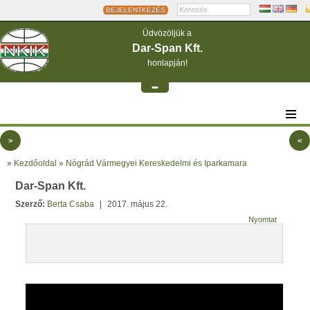
BEJELENTKEZÉS
Üdvözöljük a
Dar-Span Kft.
honlapján!
-
>
<
»
Kezdőoldal
»
Nógrád Vármegyei Kereskedelmi és Iparkamara
Dar-Span Kft.
Szerző:
Berta Csaba
|
2017. május 22.
Nyomtat