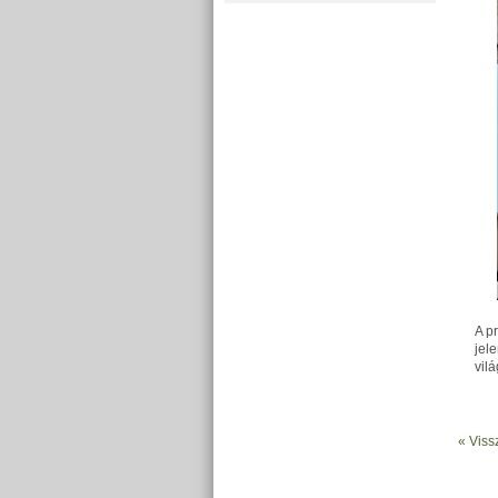
A p
jel
vil
« Viss