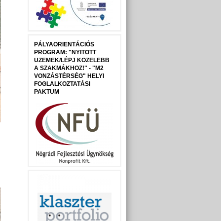
PÁLYAORIENTÁCIÓS
PROGRAM: "NYITOTT
ÜZEMEK/LÉPJ KÖZELEBB
A SZAKMÁKHOZ!" - "M2
VONZÁSTÉRSÉG" HELYI
FOGLALKOZTATÁSI
PAKTUM