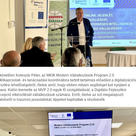
 követően Koleszár Péter, az MKIK Modern Vállalkozások Program 2.0
félkapcsolati- és tanácsadási koordinátora tartott tartalmas előadást a digitalizációs
esztési lehetőségekről, illetve arról, hogy ebben milyen segítséget tud nyújtani a
ara. Külön kiemelte az MVP 2.0 egyik fő szolgáltatását, a Digitális Fejlesztési
cepció elkészítését vállalkozások számára. Erről, illetve az ezt megalapozó
mérésről is hasznos javaslatokat, tippeket kaphattak a résztvevők.