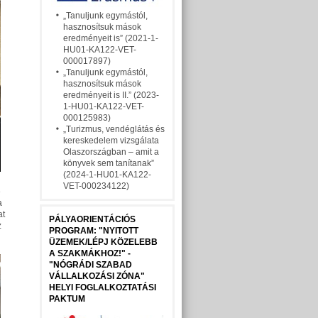
„Tanuljunk egymástól,
hasznosítsuk mások
eredményeit is” (2021-1-
HU01-KA122-VET-
000017897)
„Tanuljunk egymástól,
hasznosítsuk mások
eredményeit is II.” (2023-
1-HU01-KA122-VET-
000125983)
„Turizmus, vendéglátás és
kereskedelem vizsgálata
Olaszországban – amit a
könyvek sem tanítanak”
(2024-1-HU01-KA122-
VET-000234122)
e
a
at
PÁLYAORIENTÁCIÓS
z
PROGRAM: "NYITOTT
ÜZEMEK/LÉPJ KÖZELEBB
A SZAKMÁKHOZ!" -
"NÓGRÁDI SZABAD
VÁLLALKOZÁSI ZÓNA"
HELYI FOGLALKOZTATÁSI
PAKTUM