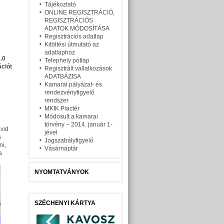
Tájékoztató
ONLINE REGISZTRÁCIÓ,
REGISZTRÁCIÓS
ADATOK MÓDOSÍTÁSA
Regisztrációs adatlap
Kitöltési útmutató az
adatlaphoz
.0
Telephely pótlap
ációt
Regisztrált vállalkozások
ADATBÁZISA
Kamarai pályázat- és
rendezvényfigyelő
rendszer
MKIK Piactér
Módosult a kamarai
törvény – 2014. január 1-
vid
jével
s
Jogszabályfigyelő
ni,
Vásárnaptár
a
NYOMTATVÁNYOK
SZÉCHENYI KÁRTYA