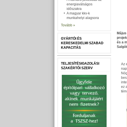
energiaválságos
időszakra
A magyar kkv-k
munkahelyi alagsora
Tovább »
Május 
projek
GYÁRTÓI ÉS
és a 
KERESKEDELMI SZABAD
Salgót
KAPACITÁS
TELJESÍTÉSIGAZOLÁSI
Az 
SZAKÉRTŐI SZERV
nap
Nóg
bes
int
ez 
tém