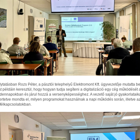
olytatásban Rozs Péter, a pásztói telephelyű Elektromont Kft. ügyvezetője mutatta b
át példáin keresztül, hogy hogyan tudja segíteni a digitalizáció egy cég működését 
dennapokban és járul hozzá a versenyképességhez. A vezető saját jó gyakorlataik
ertetve mondta el, milyen programokat használnak a napi működés során, illetve a
félkapcsolatokban.