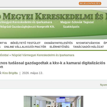
BEJELENTKEZÉS
rmegyei Kereskedelmi és Iparkamara
Magyar-Szlovák Tagozat
Nógrádi Gazdaságfejleszö Nonprofit Kft.
Szakképzés
ÁRTYA
BÉKÉLTETŐ TESTÜLET
OKMÁNYHITELESÍTÉS
NYOMTATVÁNYOK
ÉP
S
ONLINE VÁLLALKOZÓI PIACTÉR
ELÉRHETŐSÉG
TANÁCSADÓI HÁLÓZAT
őoldal
»
Nógrád Vármegyei Kereskedelmi és Iparkamara
nos tudással gazdagodtak a kkv-k a kamarai digitalizációs
on
ő:
Kiss Brigitta
|
2026. május 13.
Nyom