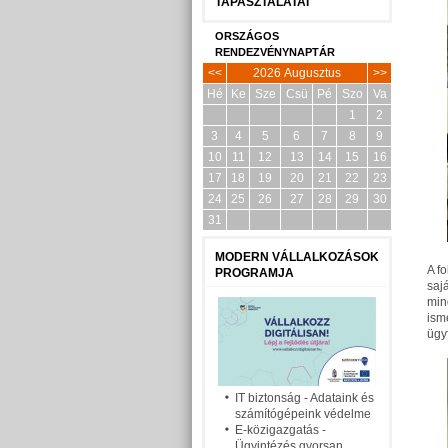
TAPASZTALATAI
ORSZÁGOS
RENDEZVÉNYNAPTÁR
<<
2026 Augusztus
>>
Hé
Ke
Sze
Csü
Pé
Szo
Va
1
2
3
4
5
6
7
8
9
10
11
12
13
14
15
16
17
18
19
20
21
22
23
24
25
26
27
28
29
30
31
MODERN VÁLLALKOZÁSOK
A f
PROGRAMJA
saj
min
ism
ügy
IT biztonság - Adataink és
számítógépeink védelme
E-közigazgatás -
Ügyintézés gyorsan,