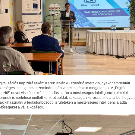
gitalizációs nap zárásaként Kerek István AI-szakértő interaktív, gyakorlatorientált
terséges intelligencia szemináriumán vehettek részt a megjelentek. A „Digitális
esztő!” nevet viselő, sokrétű előadás során a mesterséges intelligencia elméleti
terének ismertetése mellett konkrét példák sokaságán keresztül mutatta be, hogyan
ják kihasználni a legkülönbözőbb területeken a mesterséges intelligencia adta
etőségeket a vállalkozások.