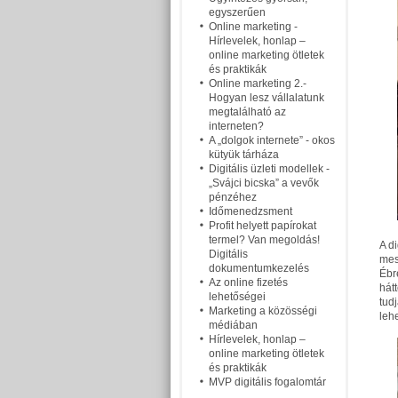
egyszerűen
Online marketing -
Hírlevelek, honlap –
online marketing ötletek
és praktikák
Online marketing 2.-
Hogyan lesz vállalatunk
megtalálható az
interneten?
A „dolgok internete” - okos
kütyük tárháza
Digitális üzleti modellek -
„Svájci bicska” a vevők
pénzéhez
Időmenedzsment
Profit helyett papírokat
termel? Van megoldás!
A di
Digitális
mes
dokumentumkezelés
Ébr
Az online fizetés
hát
lehetőségei
tud
Marketing a közösségi
leh
médiában
Hírlevelek, honlap –
online marketing ötletek
és praktikák
MVP digitális fogalomtár