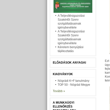
A Teljesítésigazolási
Szakértői Szerv
szolgáltatásainak
igénybevétele
A Teljesítésigazolási
Szakértői Szerv
szolgáltatásainak
igénybevétele
Kérelem benyújtási
tájékoztatás
Ezt
ELŐADÁSOK ANYAGAI
ügy
fejl
kam
KIADVÁNYOK
Kon
fel
Nógrádi K+F tanulmány
TOP 50 - Nógrád Megye
Tovább »
A MUNKAÜGYI
ELLENŐRZÉS