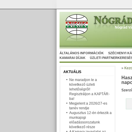
Nógrád Vá
ÁLTALÁNOS INFORMÁCIÓK
SZÉCHENYI K
KAMARAI DÍJAK
ÜZLETI PARTNERKERESÉ
»
Kezd
AKTUÁLIS
Hasz
Ne maradjon le a
nap
következő üzleti
lehetőségről!
Szerz
Regisztráljon a KAPTÁR-
ba!
Megjelent a 2026/27-es
tanév rendje
Augusztus 12-én érkezik a
munkajogi
előadássorozatunk
következő része
A Kamara javaslatai az