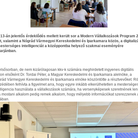
13-án jelentős érdeklődés mellett került sor a Modern Vállalkozások Program 2
t, valamint a Nógrád Vármegyei Kereskedelmi és Iparkamara közös, a digitaliz
mesterséges intelligenciát a középpontba helyező szakmai eseményére
arjánban.
elsősorban, de nem kizárólagosan kkv-k számára meghirdetett ingyenes digitális
on elsőként Dr. Tordai Péter, a Magyar Kereskedelmi és Iparkamara alelnöke, a
rád Vármegyei Kereskedelmi és Iparkamara elnöke köszöntötte a résztvevőket. Rö
zédében felhívta a figyelmet arra, hogy egyre inkább elkerülhetetlen a mestersége
elligencia használata a vállalkozások számára, ha versenyképesek szeretnének len
a mostani alkalom pedig remek alkalom, hogy mélyebb információkat szerezzenek 
ában.