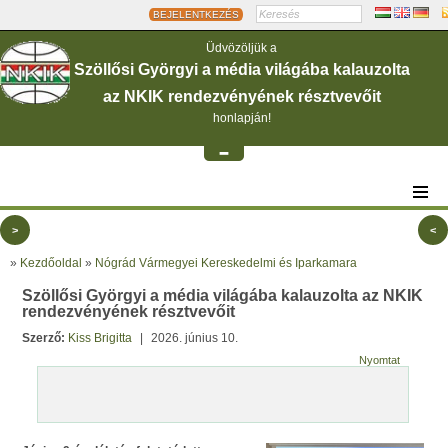
BEJELENTKEZÉS
Üdvözöljük a
Szöllősi Györgyi a média világába kalauzolta
az NKIK rendezvényének résztvevőit
honlapján!
-
>
<
»
Kezdőoldal
»
Nógrád Vármegyei Kereskedelmi és Iparkamara
Szöllősi Györgyi a média világába kalauzolta az NKIK
rendezvényének résztvevőit
Szerző:
Kiss Brigitta
|
2026. június 10.
Nyomtat