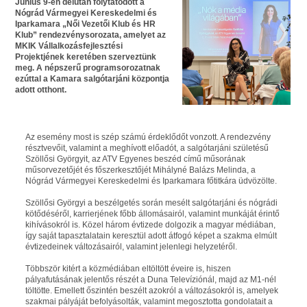
Június 9-én délután folytatódott a
Nógrád Vármegyei Kereskedelmi és
Iparkamara „Női Vezetői Klub és HR
Klub” rendezvénysorozata, amelyet az
MKIK Vállalkozásfejlesztési
Projektjének keretében szerveztünk
meg. A népszerű programsorozatnak
ezúttal a Kamara salgótarjáni központja
adott otthont.
Az esemény most is szép számú érdeklődőt vonzott. A rendezvény
résztvevőit, valamint a meghívott előadót, a salgótarjáni születésű
Szöllősi Györgyit, az ATV Egyenes beszéd című műsorának
műsorvezetőjét és főszerkesztőjét Mihályné Balázs Melinda, a
Nógrád Vármegyei Kereskedelmi és Iparkamara főtitkára üdvözölte.
Szöllősi Györgyi a beszélgetés során mesélt salgótarjáni és nógrádi
kötődéséről, karrierjének főbb állomásairól, valamint munkáját érintő
kihívásokról is. Közel három évtizede dolgozik a magyar médiában,
így saját tapasztalatain keresztül adott átfogó képet a szakma elmúlt
évtizedeinek változásairól, valamint jelenlegi helyzetéről.
Többször kitért a közmédiában eltöltött éveire is, hiszen
pályafutásának jelentős részét a Duna Televíziónál, majd az M1-nél
töltötte. Emellett őszintén beszélt azokról a változásokról is, amelyek
szakmai pályáját befolyásolták, valamint megosztotta gondolatait a