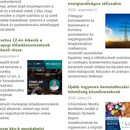
 partnerkereső
energiaválságos időszakra
rmja, amely segít összekapcsolni a
2026. augusztus 4.
ti és a kínálati oldalt. Célja, hogy
nyítse a cégek számára az új üzleti
A Magyar
latok kialakítását, valamint a szabad
Kereskedelmi és
tások és partnerkeresési lehetőségek
Iparkamara a
vá tételét.
kormány
javaslataihoz és
nagyfogyasztók
sztus 12-én érkezik a
felajánlásaihoz
ajogi előadássorozatunk
csatlakozva,
tkező része
összesítő javaslatokat
augusztus 4.
fogalmaz meg a vállalkozások számára
aidőt érintő
az esetleges áramtermelési kapacitás-
ek kerülnek a
kiesésből eredő ellátási kockázatok ke
pontba
előre kidolgozott, fokozatos és arányos
tus 12-én, a
rendszerben történjen.
r Kereskedelmi
arkamara
Újabb ingyenes bemutatkozási
kozásfejlesztési
lehetőség kézműveseknek
amjának
2026. július 23.
ében
lósuló munkajogi előadássorozatunk
A Kézműves Mustra
ező alkalmán, melyet egy rövid
keretében ezúttal a
es regisztrációt követően online
Miskolci Termelői
etnek.
Napon
mutatkozhatnak be
ingyenesen a nógrádi
gyar kkv-k munkahelyi