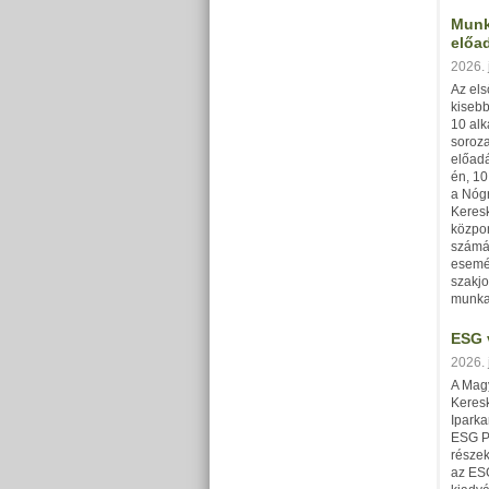
Munk
előa
2026. 
Az el
kisebb
10 alk
soroza
előadá
én, 10
a Nóg
Keresk
közpon
számár
esemé
szakjo
munkaj
ESG 
2026. 
A Mag
Keres
Ipark
ESG P
részek
az ES