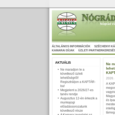
Nógrád Vá
ÁLTALÁNOS INFORMÁCIÓK
SZÉCHENYI K
KAMARAI DÍJAK
ÜZLETI PARTNERKERESÉ
AKTUÁLIS
Ne ma
lehet
Ne maradjon le a
KAPT
következő üzleti
lehetőségről!
2026. 
Regisztráljon a KAPTÁR-
A
KAP
ba!
megos
Megjelent a 2026/27-es
vagyi
tanév rendje
Magya
Augusztus 12-én érkezik a
és Ip
munkajogi
meste
előadássorozatunk
intell
következő része
támoga
A Kamara javaslatai az