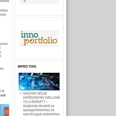
azekas
sait.
asznos
d
a
A
INPRO TOOL
ben
t a
HOGYAN VÉDJE
ozat
HATÉKONYAN SZELLEMI
TULAJDONÁT? –
Gyakorlati útmutató az
iparjogvédelemhez és
szerzői jogok védelméhez