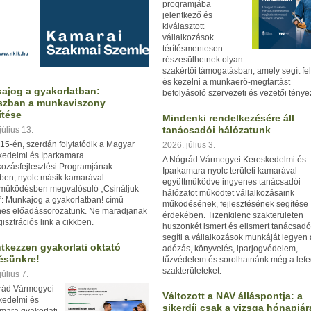
programjába
jelentkező és
kiválasztott
vállalkozások
térítésmentesen
részesülhetnek olyan
szakértői támogatásban, amely segít fel
és kezelni a munkaerő-megtartást
ajog a gyakorlatban:
befolyásoló szervezeti és vezetői ténye
szban a munkaviszony
ítése
Mindenki rendelkezésére áll
tanácsadói hálózatunk
július 13.
 15-én, szerdán folytatódik a
Magyar
2026. július 3.
kedelmi és Iparkamara
A Nógrád Vármegyei Kereskedelmi és
kozásfejlesztési Programjának
Iparkamara nyolc területi kamarával
ben, nyolc másik kamarával
együttműködve ingyenes tanácsadói
tműködésben megvalósuló
„Csináljuk
hálózatot működtet vállalkozásaink
”: Munkajog a gyakorlatban!
című
működésének, fejlesztésének segítése
nes előadássorozatunk. Ne maradjanak
érdekében. Tizenkilenc szakterületen
gisztrációs link a cikkben.
huszonkét ismert és elismert tanácsad
segíti a vállalkozások munkáját legyen
tkezzen gyakorlati oktató
adózás, könyvelés, iparjogvédelem,
ésünkre!
tűzvédelem és sorolhatnánk még a lefe
szakterületeket.
július 7.
rád Vármegyei
Változott a NAV álláspontja: a
kedelmi és
sikerdíj csak a vizsga hónapjár