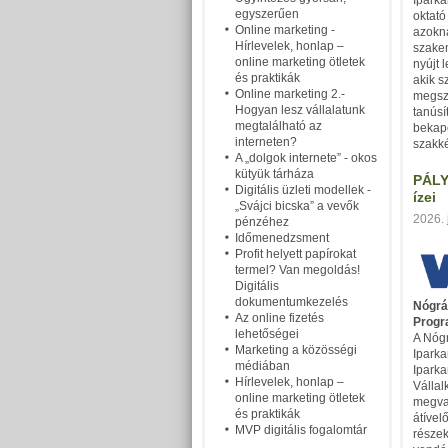
Iparka
egyszerűen
oktat
Online marketing -
azokn
Hírlevelek, honlap –
szake
online marketing ötletek
nyújt 
és praktikák
akik s
Online marketing 2.-
megsz
Hogyan lesz vállalatunk
tanúsí
megtalálható az
bekap
interneten?
szakk
A „dolgok internete” - okos
kütyük tárháza
PÁLY
Digitális üzleti modellek -
ízei
„Svájci bicska” a vevők
2026. 
pénzéhez
Időmenedzsment
Profit helyett papírokat
termel? Van megoldás!
Digitális
dokumentumkezelés
Nógrá
Az online fizetés
Prog
lehetőségei
A Nóg
Marketing a közösségi
Ipark
médiában
Ipark
Hírlevelek, honlap –
Vállal
online marketing ötletek
megva
és praktikák
átível
MVP digitális fogalomtár
részek