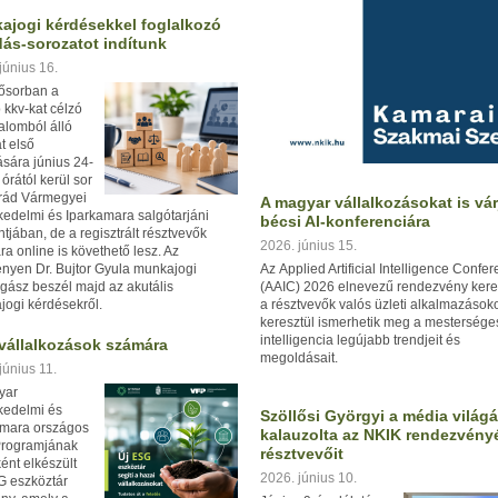
ajogi kérdésekkel foglalkozó
dás-sorozatot indítunk
június 16.
sősorban a
 kkv-kat célzó
alomból álló
t első
sára június 24-
 órától kerül sor
rád Vármegyei
A magyar vállalkozásokat is vár
edelmi és Iparkamara salgótarjáni
bécsi AI-konferenciára
tjában, de a regisztrált résztvevők
2026. június 15.
a online is követhető lesz. Az
nyen Dr. Bujtor Gyula munkajogi
Az
Applied Artificial Intelligence Confe
gász beszél majd az akutális
(AAIC) 2026 elnevezű rendezvény
ker
ogi kérdésekről.
a
résztvevők valós üzleti alkalmazások
keresztül ismerhetik meg a mestersége
intelligencia legújabb trendjeit és
vállalkozások számára
megoldásait.
június 11.
yar
kedelmi és
Szöllősi Györgyi a média világ
amara országos
kalauzolta az NKIK rendezvény
rogramjának
résztvevőit
ént elkészült
2026. június 10.
G eszköztár