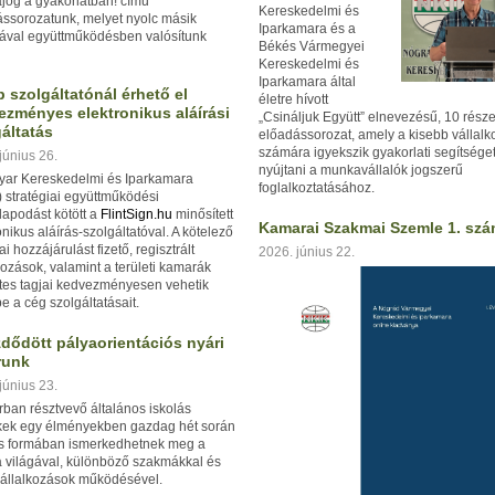
jog a gyakorlatban!
című
Kereskedelmi és
ssorozatunk, melyet nyolc másik
Iparkamara és a
ával együttműködésben valósítunk
Békés Vármegyei
Kereskedelmi és
Iparkamara által
 szolgáltatónál érhető el
életre hívott
ezményes elektronikus aláírási
„Csináljuk Együtt” elnevezésű, 10 rész
áltatás
előadássorozat, amely a kisebb vállal
számára igyekszik gyakorlati segítsége
június 26.
nyújtani a munkavállalók jogszerű
yar Kereskedelmi és Iparkamara
foglalkoztatásához.
 stratégiai együttműködési
apodást kötött a
FlintSign.hu
minősített
Kamarai Szakmai Szemle 1. sz
onikus aláírás-szolgáltatóval. A kötelező
i hozzájárulást fizető, regisztrált
2026. június 22.
kozások, valamint a területi kamarák
tes tagjai kedvezményesen vehetik
e a cég szolgáltatásait.
dődött pályaorientációs nyári
runk
június 23.
rban résztvevő általános iskolás
kek egy élményekben gazdag hét során
os formában ismerkedhetnek meg a
 világával, különböző szakmákkal és
vállalkozások működésével.