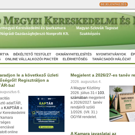
BEJELENTKEZÉS
rmegyei Kereskedelmi és Iparkamara
Magyar-Szlovák Tagozat
Nógrádi Gazdaságfejleszö Nonprofit Kft.
Szakképzés
ÁRTYA
BÉKÉLTETŐ TESTÜLET
OKMÁNYHITELESÍTÉS
NYOMTATVÁNYOK
ÉP
S
ONLINE VÁLLALKOZÓI PIACTÉR
ELÉRHETŐSÉG
TANÁCSADÓI HÁLÓZAT
radjon le a következő üzleti
Megjelent a 2026/27-es tanév r
őségről! Regisztráljon a
2026. augusztus 4.
ÁR-ba!
A Magyar Közlöny
augusztus 6.
2026. július 31-i
103.
számában
megjelent
acitás
a 2026/2027. tanév
ztó adatTÁR,
rendjéről szóló
s a
KAPTÁR
a
1/2026. (VII. 31.)
r Kereskedelmi
OGYM rendelet.
arkamara
rséges
igenciával
tott online
A Kamara javaslatai az