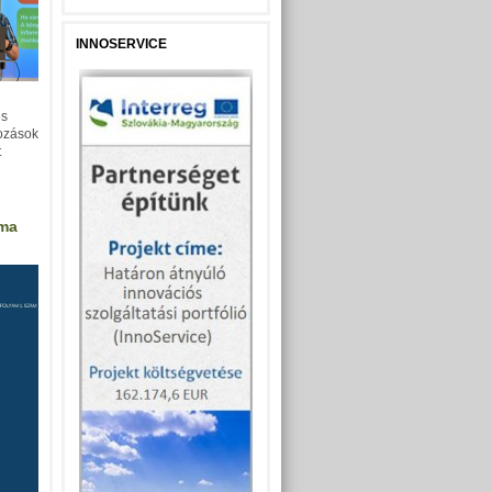
INNOSERVICE
es
kozások
t
áma