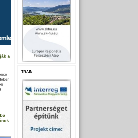
ják a
TRAIN
rence
etében
on
s
ába
ének