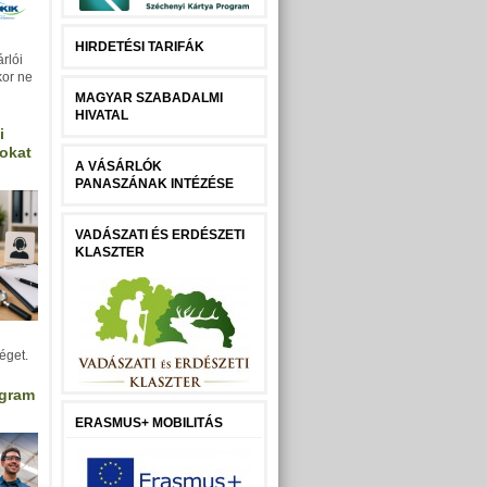
HIRDETÉSI TARIFÁK
rlói
kor ne
MAGYAR SZABADALMI
HIVATAL
i
sokat
A VÁSÁRLÓK
PANASZÁNAK INTÉZÉSE
VADÁSZATI ÉS ERDÉSZETI
KLASZTER
éget.
ogram
ERASMUS+ MOBILITÁS