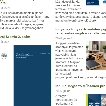
kézművesek is. Ha
sora
szeretné kézműves
július 29.
termékeit szélesebb
 a cikksorozatban mentálhigiénés
közönség előtt bemutatni, bővítené vásá
k és szervezetfejlesztők tárják fel, hogy
körét vagy új kapcsolatokat építene, ak
lik a munkahelyi „alagsorban” – és
maradjon le erről a lehetőségről!
n lesz mindebből kiégés, függőség
luktuáció, a kkv-k rögvalóságában.
Ingyenes fogyasztóvédelmi jog
tanácsadás segíti a vállalkozá
rai Szemle 2. szám
2026. július 20.
július 21.
A fogyasztóvédelmi
szabályok folyamatos
változása egyre
nagyobb kihívást
jelent a vállalkozások
számára. A Magyar
Kereskedelmi és
Iparkamara ingyenes
tanácsadási
programja ehhez kínál gyakorlati segíts
Indul a Megtartó Műszakok pr
2026. július 10.
A Magyar
Kereskedelmi és
Iparkamara új