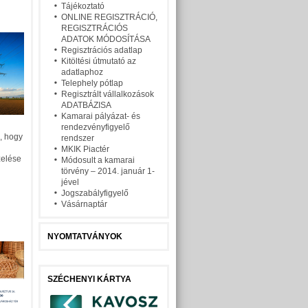
Tájékoztató
ONLINE REGISZTRÁCIÓ,
REGISZTRÁCIÓS
ADATOK MÓDOSÍTÁSA
Regisztrációs adatlap
Kitöltési útmutató az
adatlaphoz
Telephely pótlap
Regisztrált vállalkozások
ADATBÁZISA
Kamarai pályázat- és
rendezvényfigyelő
, hogy
rendszer
MKIK Piactér
zelése
Módosult a kamarai
törvény – 2014. január 1-
jével
Jogszabályfigyelő
Vásárnaptár
NYOMTATVÁNYOK
SZÉCHENYI KÁRTYA