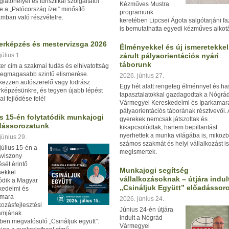
látóhelyei és turisztikai szolgáltatói
Kézműves Mustra
e a „Palócország ízei” minősítő
programunk
mban való részvételre.
keretében Lipcsei Ágota salgótarjáni f
is bemutathatta egyedi kézműves alkotá
erképzés és mestervizsga 2026
Élményekkel és új ismeretekkel
július 1.
zárult pályaorientációs nyári
táborunk
er cím a szakmai tudás és elhivatottság
legmagasabb szintű elismerése.
2026. június 27.
kezzen autószerelő vagy fodrász
Egy hét alatt rengeteg élménnyel és h
képzésünkre, és tegyen újabb lépést
tapasztalatokkal gazdagodtak a Nógrá
i fejlődése felé!
Vármegyei Kereskedelmi és Iparkamar
pályaorientációs táborának résztvevői. 
s 15-én folytatódik munkajogi
gyerekek nemcsak játszottak és
dássorozatunk
kikapcsolódtak, hanem bepillantást
nyerhettek a munka világába is, miköz
június 29.
számos szakmát és helyi vállalkozást is
július 15-én a
megismertek.
viszony
ését érintő
Munkajogi segítség
sekkel
vállalkozásoknak – útjára indul
tódik a Magyar
„Csináljuk Együtt” előadássor
kedelmi és
amara
2026. június 24.
kozásfejlesztési
Június 24-én útjára
amjának
indult a Nógrád
ében megvalósuló
„Csináljuk együtt”:
Vármegyei