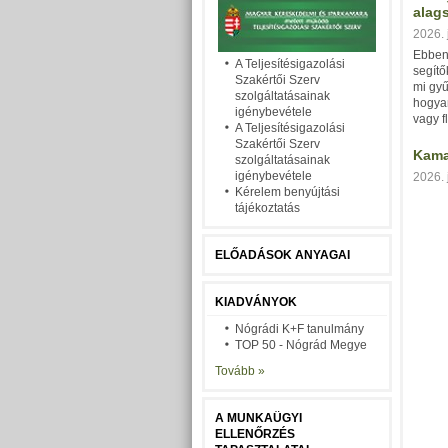
alag
2026. 
Ebben
A Teljesítésigazolási
segítő
Szakértői Szerv
mi gyű
szolgáltatásainak
hogya
igénybevétele
vagy f
A Teljesítésigazolási
Szakértői Szerv
Kama
szolgáltatásainak
igénybevétele
2026. 
Kérelem benyújtási
tájékoztatás
ELŐADÁSOK ANYAGAI
KIADVÁNYOK
Nógrádi K+F tanulmány
TOP 50 - Nógrád Megye
Tovább »
A MUNKAÜGYI
ELLENŐRZÉS