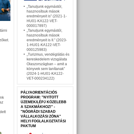
„Tanuljunk egymástól,
hasznosítsuk mások
eredményeit is” (2021-1-
HU01-KA122-VET-
000017897)
tárni
„Tanuljunk egymástól,
hasznosítsuk mások
zőket.
eredményeit is II.” (2023-
1-HU01-KA122-VET-
000125983)
„Turizmus, vendéglátás és
kereskedelem vizsgálata
Olaszországban – amit a
könyvek sem tanítanak”
(2024-1-HU01-KA122-
VET-000234122)
PÁLYAORIENTÁCIÓS
PROGRAM: "NYITOTT
ónk
ÜZEMEK/LÉPJ KÖZELEBB
 az
A SZAKMÁKHOZ!" -
"NÓGRÁDI SZABAD
dett
VÁLLALKOZÁSI ZÓNA"
HELYI FOGLALKOZTATÁSI
PAKTUM
a