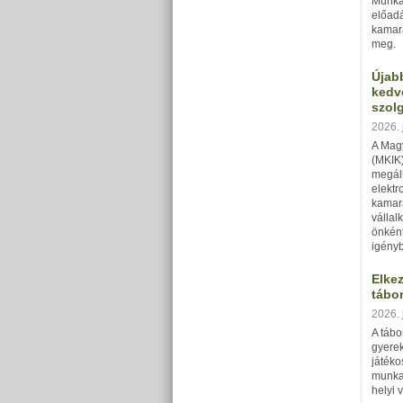
Munka
előadá
kamar
meg.
Újabb
kedv
szolg
2026. 
A Mag
(MKIK)
megáll
elektr
kamara
vállal
önkén
igényb
Elkez
tábo
2026. 
A tábo
gyere
játék
munka
helyi 