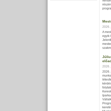
vendég
részér
progra
Mest
2026. 
A mest
egyik 
Jelent
mester
szakma
Júliu
előa
2026. 
2026. 
munka
létesít
kérdé
folyta
Keres
Ipark
Vállal
Progr
keret