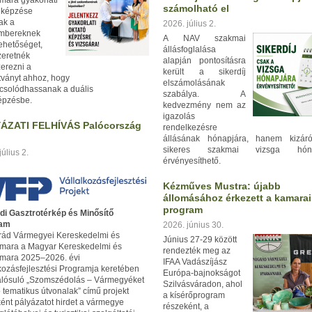
mara gyakorlati
számolható el
ó képzése
ak a
2026. július 2.
mbereknek
A NAV szakmai
lehetőséget,
állásfoglalása
zeretnék
alapján pontosításra
erezni a
került a sikerdíj
tványt ahhoz, hogy
elszámolásának
csolódhassanak a duális
szabálya. A
épzésbe.
kedvezmény nem az
igazolás
ÁZATI FELHÍVÁS Palócország
rendelkezésre
állásának hónapjára, hanem kizár
sikeres szakmai vizsga hóna
július 2.
érvényesíthető.
Kézműves Mustra: újabb
állomásához érkezett a kamarai
program
di Gasztrotérkép és Minősítő
ram
2026. június 30.
rád Vármegyei Kereskedelmi és
Június 27-29 között
amara a Magyar Kereskedelmi és
rendezték meg az
amara 2025–2026. évi
IFAA Vadászíjász
kozásfejlesztési Programja keretében
Európa-bajnokságot
lósuló „Szomszédolás – Vármegyéket
Szilvásváradon, ahol
ő tematikus útvonalak” című projekt
a kísérőprogram
ént pályázatot hirdet a vármegye
részeként, a