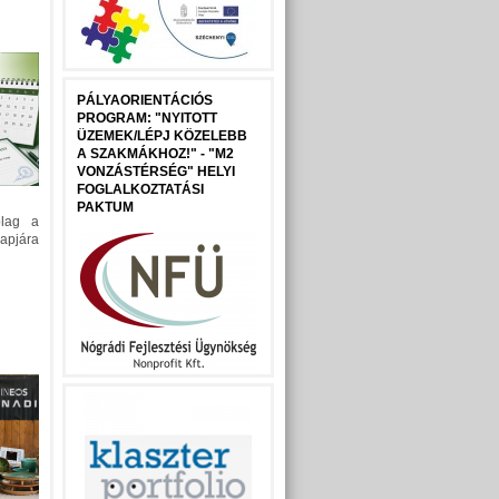
PÁLYAORIENTÁCIÓS
PROGRAM: "NYITOTT
ÜZEMEK/LÉPJ KÖZELEBB
A SZAKMÁKHOZ!" - "M2
VONZÁSTÉRSÉG" HELYI
FOGLALKOZTATÁSI
PAKTUM
ólag a
pjára