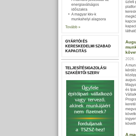
üzleti
energiaválságos
platfo
időszakra
keresle
A magyar kkv-k
megkön
munkahelyi alagsora
kapcso
kapaci
Tovább »
látható
GYÁRTÓI ÉS
Augu
KERESKEDELMI SZABAD
munk
KAPACITÁS
köve
2026. 
A munk
TELJESÍTÉSIGAZOLÁSI
kérdés
SZAKÉRTŐI SZERV
közép
augusz
Magya
és Ip
Vállal
Progr
keret
megva
követk
ingyen
követh
A ma