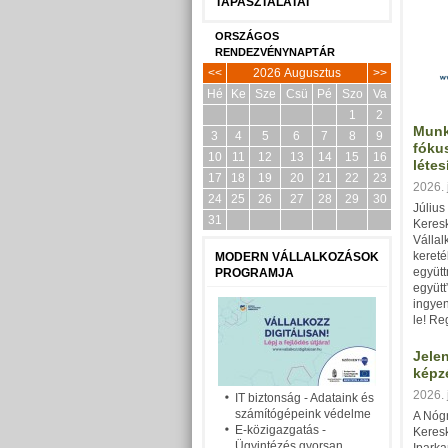
TAPASZTALATAI
ORSZÁGOS
RENDEZVÉNYNAPTÁR
<<
2026 Augusztus
>>
Hé
Ke
Sze
Csü
Pé
Szo
Va
1
2
Munk
3
4
5
6
7
8
9
fóku
10
11
12
13
14
15
16
létes
17
18
19
20
21
22
23
2026. 
24
25
26
27
28
29
30
Július
31
Keres
Vállal
kereté
MODERN VÁLLALKOZÁSOK
együt
PROGRAMJA
együtt
ingye
le! Re
Jelen
képz
2026. 
IT biztonság - Adataink és
számítógépeink védelme
A Nóg
E-közigazgatás -
Keres
Ügyintézés gyorsan,